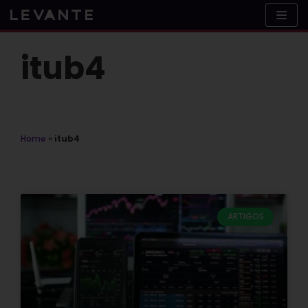
Skip
to
content
itub4
Home
»
itub4
ARTIGOS