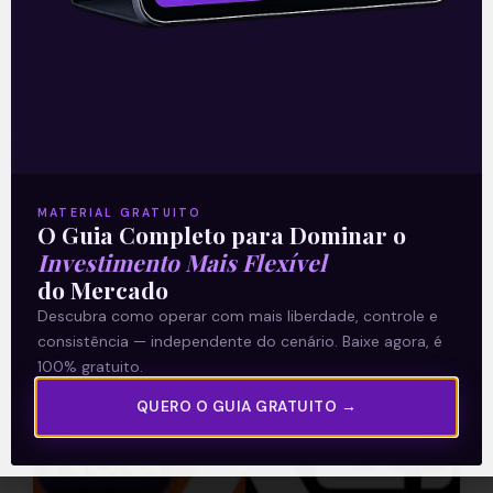
bilhões
Veicula-se no mercado que o Nubank
pretende realizar um IPO nos Estados
Unidos com um valuation entre US$ 75
bilhões e US$ 100 bilhões, com
Leia mais
MATERIAL GRATUITO
O Guia Completo para Dominar o
Investimento Mais Flexível
26/08/2021
do Mercado
Descubra como operar com mais liberdade, controle e
consistência — independente do cenário. Baixe agora, é
E EU COM ISSO
100% gratuito.
QUERO O GUIA GRATUITO →