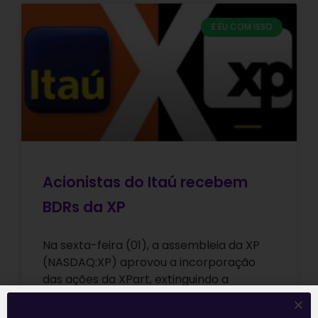
E EU COM ISSO
Acionistas do Itaú recebem
BDRs da XP
Na sexta-feira (01), a assembleia da XP
(NASDAQ:XP) aprovou a incorporação
das ações da XPart, extinguindo a
companhia. Os BDRs (Brazilian
Depositary Receipts) da XP