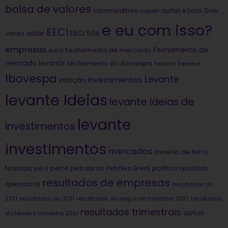
bolsa de valores
commodities
Dow
copom
curtas e boas
e eu com isso?
EECI
dólar
EECI Site
Jones
empresas
Fechamento de
euro
Fechamento de mercado
mercado levante
fechamento do ibovespa
Federal Reserve
Ibovespa
Levante
investimentos
inflação
levante Ideias
levante ideias de
levante
investimentos
investimentos
mercados
minério de ferro
Nasdaq
petrobras
política
petr4
Petróleo Brent
petr3
resultado
resultados de empresas
operacional
resultados do
2T21
resultados do 3T21
resultados do segundo trimestre 2021
resultados
resultados trimestrais
do terceiro trimestre 2021
S&P500