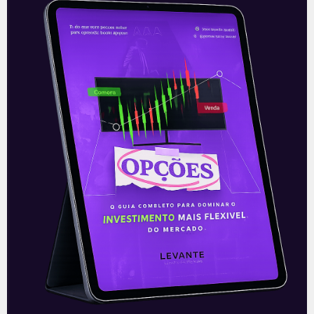
Recomendado para
você
Ouvindo o que o Copom não
disse
A reunião do Comitê de Política Monetária
(Copom) encerrada na quarta-feira (5)
confirmou as expectativas quase
unânimes dos investidores e reduziu a taxa
Selic em
READ MORE »
06/08/2026
Nenhum comentário