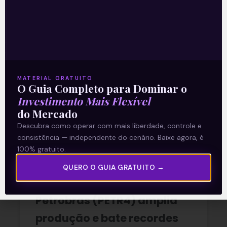
Multiplan (MULT3) combina
crescimento operacional e
rentabilidade recorde no
MATERIAL GRATUITO
O Guia Completo para Dominar o
2T26
Investimento Mais Flexível
do Mercado
READ MORE »
Descubra como operar com mais liberdade, controle e
consistência — independente do cenário. Baixe agora, é
100% gratuito.
03/08/2026
Nenhum comentário
QUERO O GUIA GRATUITO →
Petrobras (PETR4) amplia
produção e bate recordes