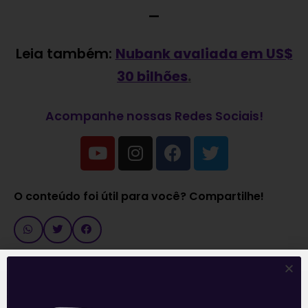
—
Leia também:
Nubank avaliada em US$
30 bilhões
.
Acompanhe nossas Redes Sociais!
O conteúdo foi útil para você? Compartilhe!