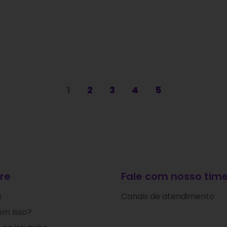
1
2
3
4
5
re
Fale com nosso time
s
Canais de atendimento
om Isso?