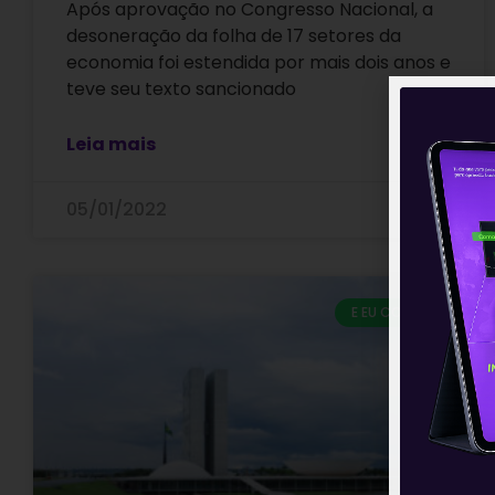
Após aprovação no Congresso Nacional, a
desoneração da folha de 17 setores da
economia foi estendida por mais dois anos e
teve seu texto sancionado
Leia mais
05/01/2022
E EU COM ISSO