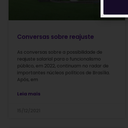
Conversas sobre reajuste
As conversas sobre a possibilidade de
reajuste salarial para o funcionalismo
público, em 2022, continuam no radar de
importantes núcleos políticos de Brasília.
Após, em
Leia mais
15/12/2021