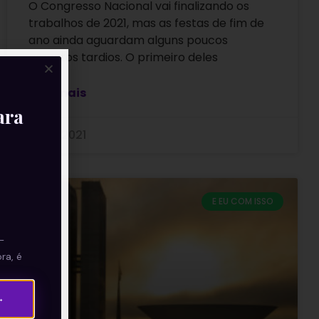
O Congresso Nacional vai finalizando os
trabalhos de 2021, mas as festas de fim de
ano ainda aguardam alguns poucos
assuntos tardios. O primeiro deles
Leia mais
ara
17/12/2021
E EU COM ISSO
—
ra, é
→