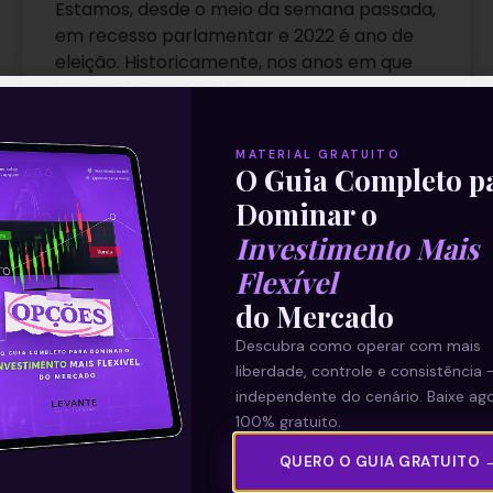
Estamos, desde o meio da semana passada,
em recesso parlamentar e 2022 é ano de
eleição. Historicamente, nos anos em que
tomam forma os pleitos
Leia mais
MATERIAL GRATUITO
O Guia Completo p
Dominar o
27/12/2021
Investimento Mais
Flexível
do Mercado
E EU COM ISSO
Descubra como operar com mais
liberdade, controle e consistência 
independente do cenário. Baixe ago
100% gratuito.
QUERO O GUIA GRATUITO 