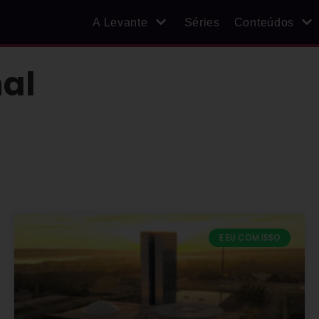
A Levante
Séries
Conteúdos
al
E EU COM ISSO