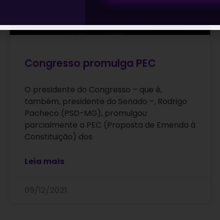
Congresso promulga PEC
O presidente do Congresso – que é,
também, presidente do Senado –, Rodrigo
Pacheco (PSD-MG), promulgou
parcialmente a PEC (Proposta de Emenda à
Constituição) dos
Leia mais
09/12/2021