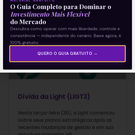
MATERIAL GRATUITO
24/03/2021
O Guia Completo para Dominar o
Investimento Mais Flexível
do Mercado
Descubra como operar com mais liberdade, controle e
E EU COM ISSO
consistência — independente do cenário. Baixe agora, é
100% gratuito.
QUERO O GUIA GRATUITO →
Dívida da Light (LIGT3)
Nesta terça-feira (26), a Light comentou
sobre seus planos estratégicos após as
recentes mudanças de gestão e em sua
estrutura acionária. Há