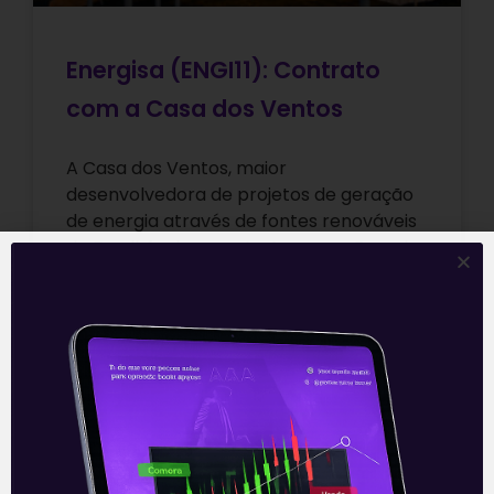
Energisa (ENGI11): Contrato
com a Casa dos Ventos
A Casa dos Ventos, maior
desenvolvedora de projetos de geração
de energia através de fontes renováveis
do Brasil, fechou contrato com a Energisa
(ENGI11), uma
Leia mais
22/06/2021