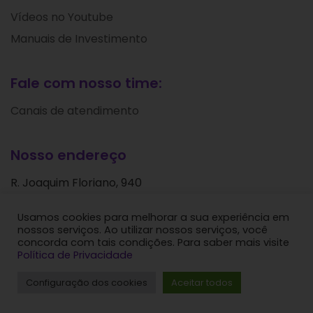
Vídeos no Youtube
Manuais de Investimento
Fale com nosso time:
Canais de atendimento
Nosso endereço
R. Joaquim Floriano, 940
Itaim Bibi
Usamos cookies para melhorar a sua experiência em
São Paulo - SP
nossos serviços. Ao utilizar nossos serviços, você
CEP: 04534-004
concorda com tais condições. Para saber mais visite
Política de Privacidade
Levante Ideias de Investimentos © 2024. Todos os
Configuração dos cookies
Aceitar todos
direitos reservados.