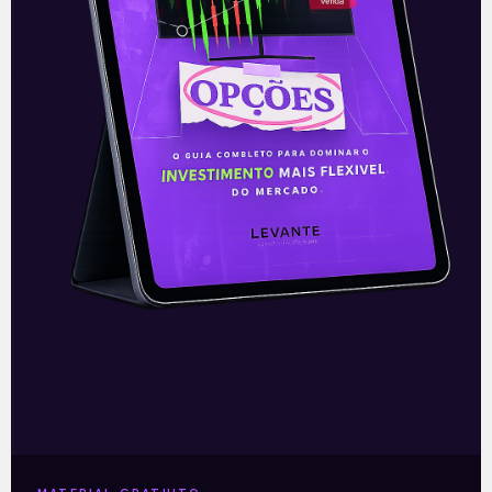
E EU COM ISSO
RS mantém venda da CEEE-D
Em 23 de março, o governo gaúcho
derrubou a decisão liminar no Superior
Tribunal de Justiça (STJ) em relação à
suspensão da venda da distribuidora
Leia mais