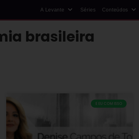
A Levante
Séries
Conteúdos
ia brasileira
E EU COM ISSO