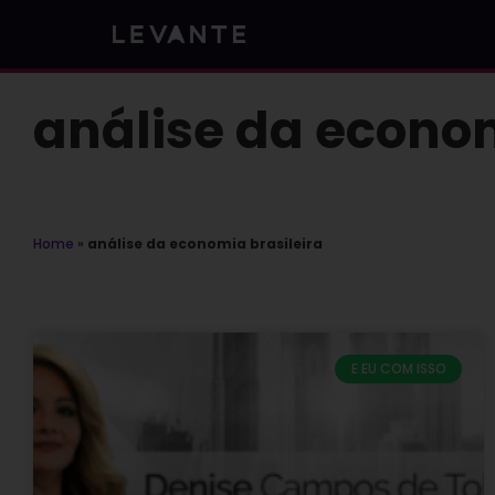
Skip
to
content
análise da econom
Home
»
análise da economia brasileira
E EU COM ISSO