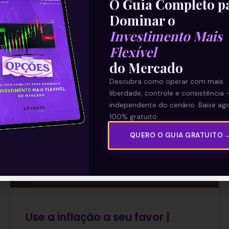
O Guia Completo p
Dominar o
10/09/2021
Investimento Mais
Flexível
do Mercado
DOMINGO DE VALOR
Descubra como operar com mais
liberdade, controle e consistência 
independente do cenário. Baixe ago
100% gratuito.
QUERO O GUIA GRATUITO 
Use a inflação a seu favor |