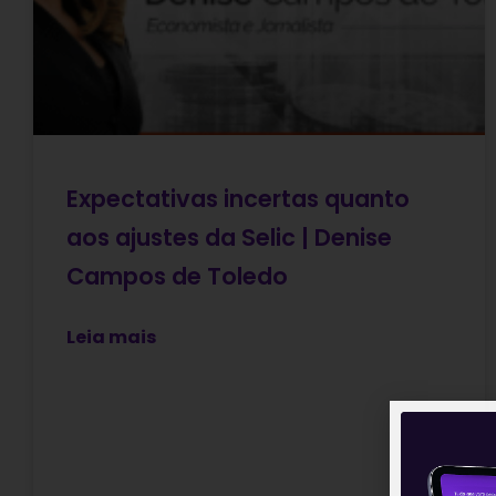
Expectativas incertas quanto
aos ajustes da Selic | Denise
Campos de Toledo
Leia mais