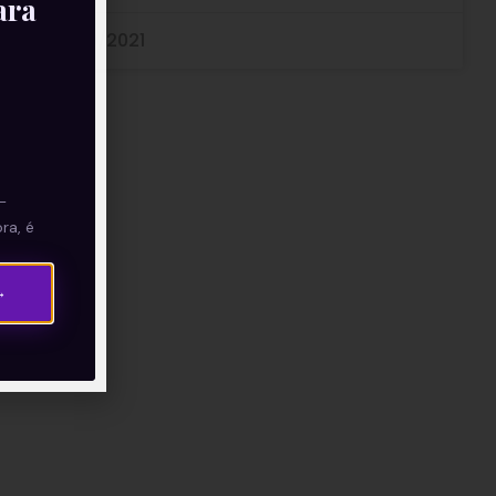
ara
03/09/2021
—
ra, é
→