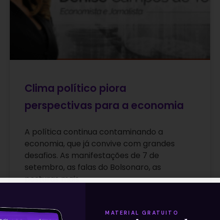
Clima político piora
perspectivas para a economia
A política continua contaminando a
economia, que já convive com grandes
desafios. As manifestações de 7 de
setembro, as falas do Bolsonaro, as
posturas mais
Leia mais
MATERIAL GRATUITO