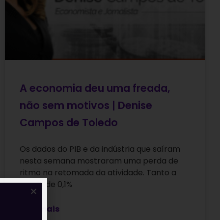
A economia deu uma freada,
não sem motivos | Denise
Campos de Toledo
Os dados do PIB e da indústria que saíram
nesta semana mostraram uma perda de
ritmo na retomada da atividade. Tanto a
queda de 0,1%
Leia mais