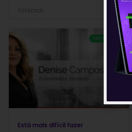
17/09/2021
E EU COM ISSO
Está mais difícil fazer