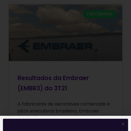
E EU COM ISSO
Resultados da Embraer
(EMBR3) do 3T21
A fabricante de aeronaves comerciais e
jatos executivos brasileiro, Embraer
(EMBR3), divulgou na manhã desta sexta-
feira (05), antes da abertura do