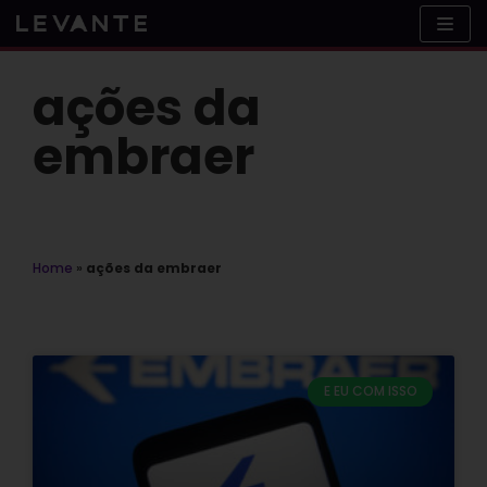
Skip
to
content
ações da
embraer
Home
»
ações da embraer
E EU COM ISSO