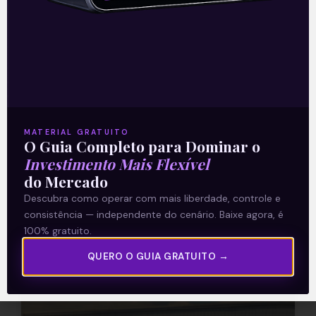
operacional do 3T21
A Embraer (EMBR3) divulgou, nesta
quinta-feira (21), sua prévia operacional
referente ao terceiro trimestre de 2021. A
companhia entregou um total de 30 jatos
no
MATERIAL GRATUITO
O Guia Completo para Dominar o
Leia mais
Investimento Mais Flexível
do Mercado
22/10/2021
Descubra como operar com mais liberdade, controle e
consistência — independente do cenário. Baixe agora, é
100% gratuito.
QUERO O GUIA GRATUITO →
E EU COM ISSO