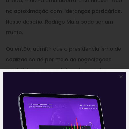
aliada, mas há uma abertura se houver foco
na aproximação com lideranças partidárias.
Nesse desafio, Rodrigo Maia pode ser um
trunfo.
Ou então, admitir que o presidencialismo de
coalizão se dá por meio de negociações
partidárias e que, se feitas de maneira
republicana, não há nada de errado nisso.
Otimismo demais?
A outra preocupação recai sobre a possível
desidratação do projeto no Congresso.