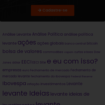
Cadastre-se
Análise Política
análise política
Análise Levante
ações
levante
ações globais
bitcoin
banco central
bolsa de valores
commodities
Dow
copom
curtas e boas
e eu com isso?
EECI
dólar
EECI Site
Jones
empresas
Fechamento de
euro
Fechamento de mercado
mercado levante
fechamento do ibovespa
Federal Reserve
Ibovespa
Levante
investimentos
inflação
levante Ideias
levante ideias de
levante