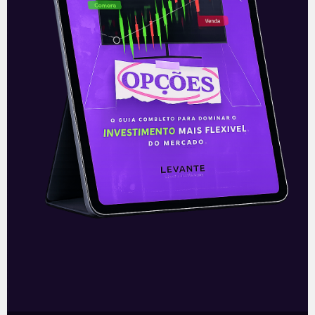
Analistas temem que haverá cortes e
afrouxamentos de tópicos da proposta feita
pelo governo. Sobre isso, tenho uma notícia
boa e uma notícia ruim. A notícia ruim é que,
de fato, esse processo ocorrerá.
Se na iniciativa privada não existe almoço
grátis, na política não existe boa vontade
gratuita. Serão feitos ajustes para que o
projeto seja mais palpável à maioria dos
deputados e, assim, aprovado.
A notícia boa, por sua vez, é que as