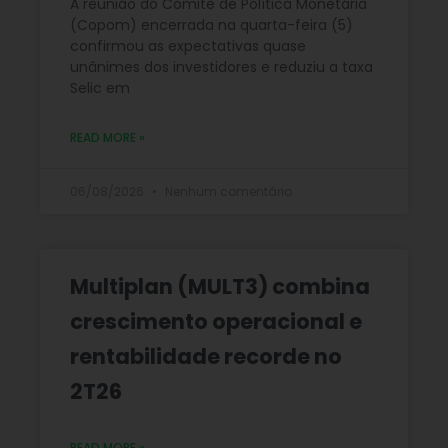
A reunião do Comitê de Política Monetária
(Copom) encerrada na quarta-feira (5)
confirmou as expectativas quase
unânimes dos investidores e reduziu a taxa
Selic em
READ MORE »
06/08/2026
Nenhum comentário
Multiplan (MULT3) combina
crescimento operacional e
rentabilidade recorde no
2T26
READ MORE »