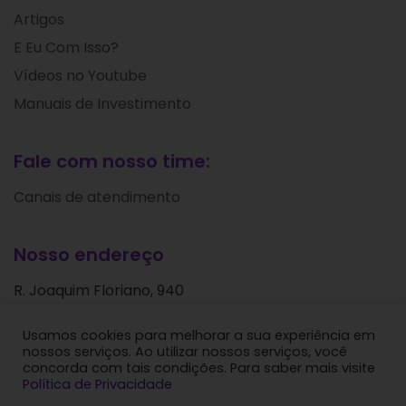
Artigos
E Eu Com Isso?
Vídeos no Youtube
Manuais de Investimento
Fale com nosso time:
Canais de atendimento
Nosso endereço
R. Joaquim Floriano, 940
Itaim Bibi
Usamos cookies para melhorar a sua experiência em
São Paulo - SP
nossos serviços. Ao utilizar nossos serviços, você
CEP: 04534-004
concorda com tais condições. Para saber mais visite
Política de Privacidade