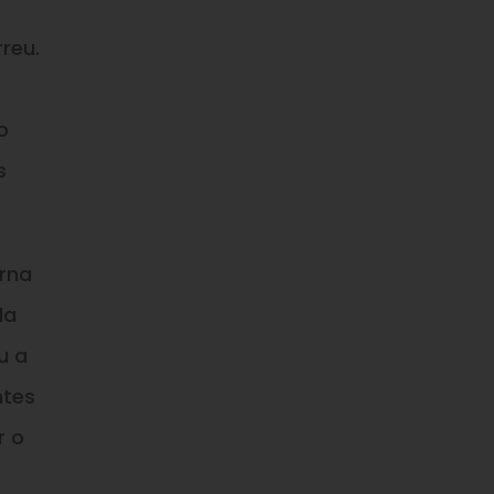
reu.
o
s
erna
da
u a
ntes
r o