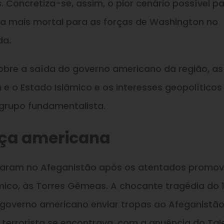
 Concretiza-se, assim, o pior cenário possível p
dia mais mortal para as forças de Washington no
da.
sobre a saída do governo americano da região, as
e o Estado Islâmico e os interesses geopolíticos
grupo fundamentalista.
nça americana
raram no Afeganistão após os atentados promov
âmico, às Torres Gêmeas. A chocante tragédia do 1
 governo americano enviar tropas ao Afeganistã
 terrorista se encontrava, com a anuência do Tal