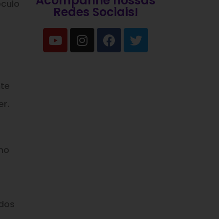
Acompanhe nossas
éculo
Redes Sociais!
nte
er.
no
ados