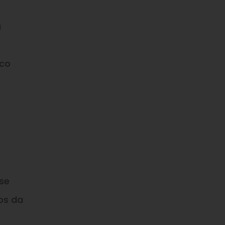
a
sco
se
os da