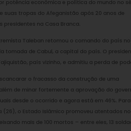
or potência econômica e política do mundo no s
 de suas tropas do Afeganistão após 20 anos de
es presidentes na Casa Branca.
extremista Taleban retomou o comando do país no
a tomada de Cabul, a capital do país. O preside
ajiquistão, país vizinho, e admitiu a perda de pod
 escancarar o fracasso da construção de uma
, além de minar fortemente a aprovação do gover
tuais desde o ocorrido e agora está em 46%. Para
ra (26), o Estado Islâmico promoveu atentados no
eixando mais de 100 mortos – entre eles, 13 sold