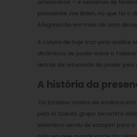
americanos – e centenas de feridos.
presidente Joe Biden, no que foi o 
Afeganistão em mais de uma déca
A coluna de hoje traz uma análise 
dinâmicas de poder entre o Taleban 
detrás da retomada do poder pelo 
A história da prese
Os Estados Unidos da América ent
pela Al Qaeda, grupo terrorista isl
setembro serviu de estopim para o
país em que grande parte da célula