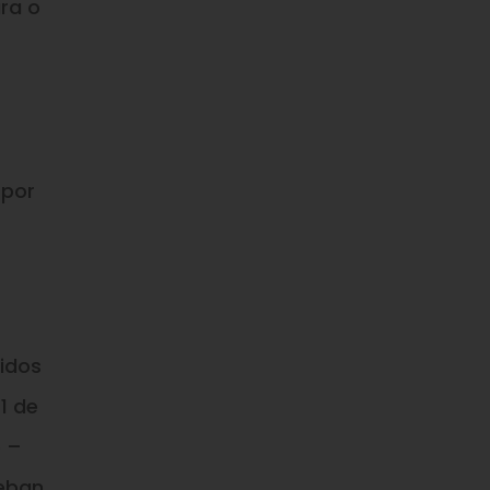
ara o
 por
idos
1 de
o –
eban.