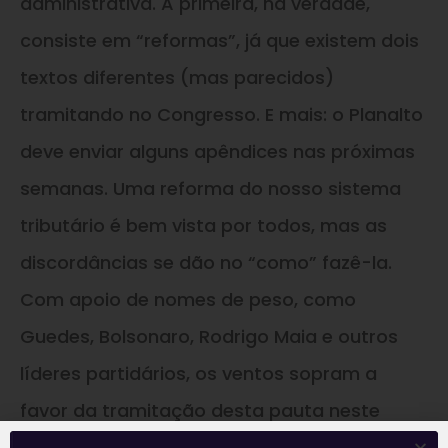
administrativa. A primeira, na verdade,
consiste em “reformas”, já que existem dois
textos diferentes (mas parecidos)
tramitando no Congresso. E mais: o Planalto
deve enviar alguns apêndices nas próximas
semanas. Uma reforma do nosso sistema
tributário é bem vista por todos, mas as
discordâncias se dão no “como” fazê-la.
Com apoio de nomes de peso, como
Guedes, Bolsonaro, Rodrigo Maia e outros
líderes partidários, os ventos sopram a
favor da tramitação desta pauta neste
segundo semestre – as discussões devem