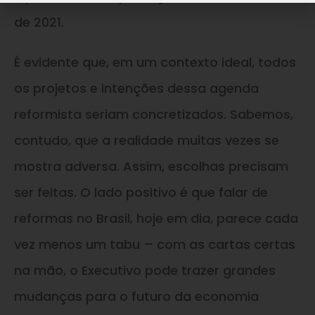
de 2021.
É evidente que, em um contexto ideal, todos
os projetos e intenções dessa agenda
reformista seriam concretizados. Sabemos,
contudo, que a realidade muitas vezes se
mostra adversa. Assim, escolhas precisam
ser feitas. O lado positivo é que falar de
reformas no Brasil, hoje em dia, parece cada
vez menos um tabu – com as cartas certas
na mão, o Executivo pode trazer grandes
mudanças para o futuro da economia