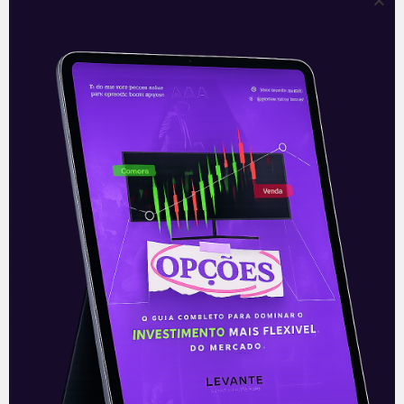
ser retomadas já nesta próxima semana.
Em um cenário-base, considerando-se o
tempo de tramitação de uma PEC e as
negociações e ajustes a serem feitos no
texto, uma reforma tributária poderia ser
aprovada na Câmara ainda em 2020, sendo,
assim, chancelada no início de 2021 pelo
Senado Federal. É preciso cuidar da pauta
com atenção e construir um texto que
realmente seja plausível, não esbarrando
em ideias pouco aceitas no Congresso –