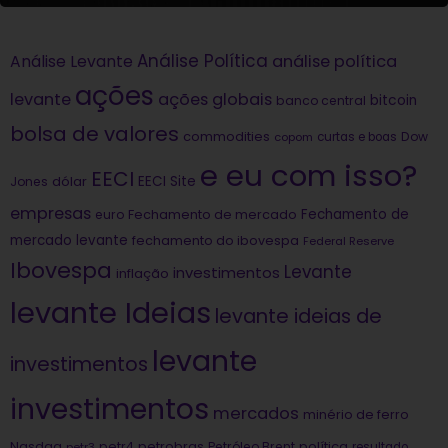
Análise Política
análise política
Análise Levante
ações
levante
ações globais
bitcoin
banco central
bolsa de valores
commodities
Dow
copom
curtas e boas
e eu com isso?
EECI
dólar
EECI Site
Jones
empresas
Fechamento de
euro
Fechamento de mercado
mercado levante
fechamento do ibovespa
Federal Reserve
Ibovespa
Levante
investimentos
inflação
levante Ideias
levante ideias de
levante
investimentos
investimentos
mercados
minério de ferro
Nasdaq
petrobras
política
petr4
Petróleo Brent
petr3
resultado