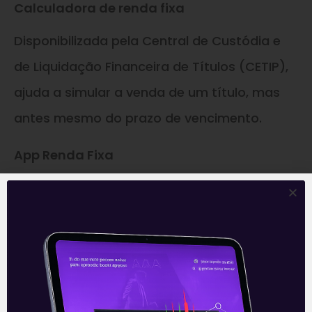
Calculadora de renda fixa
Disponibilizada pela Central de Custódia e
de Liquidação Financeira de Títulos (CETIP),
ajuda a simular a venda de um título, mas
antes mesmo do prazo de vencimento.
App Renda Fixa
Em forma de página na web e aplicativo, o
Renda Fixa acompanha as taxas como SELIC,
IGPM, IPCA e CDI, sabendo dos valores
mensais, atuais, anualizados e os
acumulados. É destacado por ser um