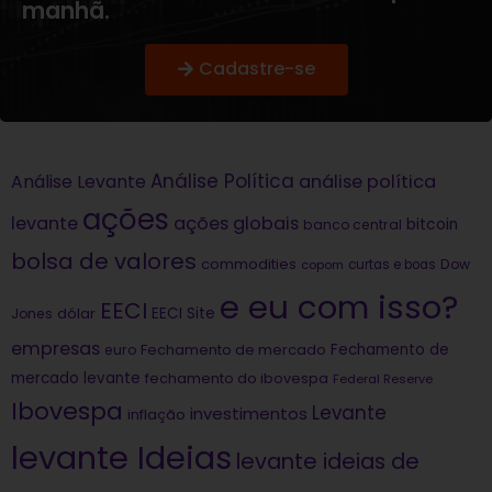
manhã.
Cadastre-se
Análise Política
análise política
Análise Levante
ações
levante
ações globais
bitcoin
banco central
bolsa de valores
commodities
Dow
copom
curtas e boas
e eu com isso?
EECI
dólar
EECI Site
Jones
empresas
Fechamento de
euro
Fechamento de mercado
mercado levante
fechamento do ibovespa
Federal Reserve
Ibovespa
Levante
investimentos
inflação
levante Ideias
levante ideias de