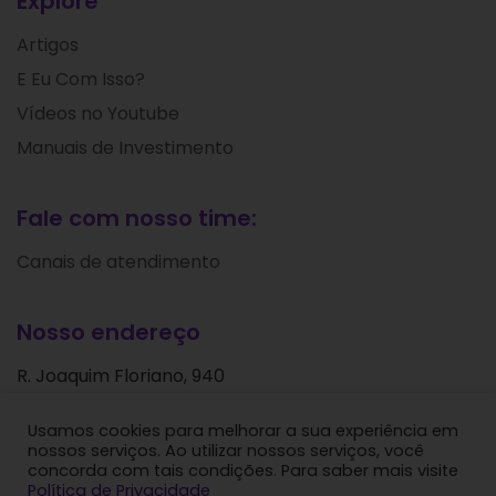
Explore
Artigos
E Eu Com Isso?
Vídeos no Youtube
Manuais de Investimento
Fale com nosso time:
Canais de atendimento
Nosso endereço
R. Joaquim Floriano, 940
Itaim Bibi
Usamos cookies para melhorar a sua experiência em
São Paulo - SP
nossos serviços. Ao utilizar nossos serviços, você
CEP: 04534-004
concorda com tais condições. Para saber mais visite
Política de Privacidade