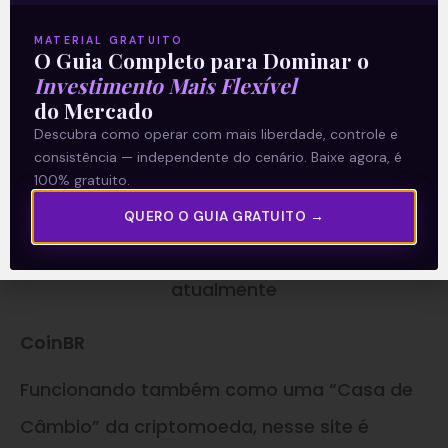
MATERIAL GRATUITO
O Guia Completo para Dominar o
Investimento Mais Flexível
do Mercado
Descubra como operar com mais liberdade, controle e
consistência — independente do cenário. Baixe agora, é
100% gratuito.
QUERO O GUIA GRATUITO →
Bitcoin é uma das moedas mais valorizadas
atualmente
CoinBR
Funcionando também como uma “Casa de
Câmbio” da criptomoeda, nesse site é