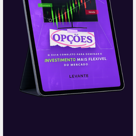
excelente aplicativo para visualizar retornos
ao longo do tempo e ainda compara com
poupança, mas essa não pode ser relevada
nos investimentos.
Anbima
A página da Associação Brasileira das
Entidades dos Mercados Financeiros e de
Capitais (Anbima) mostra o valor das taxas
de títulos públicos e privados.
Se você quer bitcoins… vai a dica!