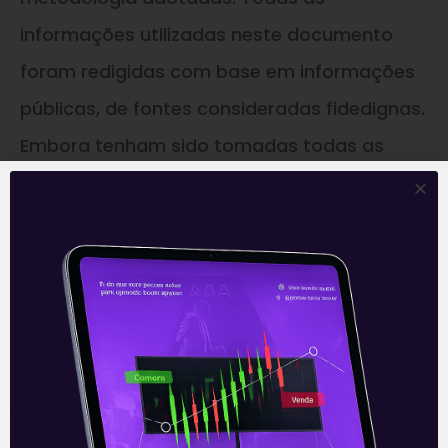
informações utilizadas neste documento
foram redigidas com base em informações
públicas, de fontes consideradas fidedignas.
Embora tenham sido tomadas todas as
medidas razoáveis para assegurar que as
informações aqui contidas não são incertas
ou equivocadas no momento de sua
publicação, a INSIDE e os seus analistas não
respondem pela veracidade das
informações do conteúdo, mas sim as
companhias de capital aberto que as
divulgaram ao público em geral,