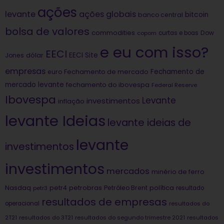
ações
levante
ações globais
bitcoin
banco central
bolsa de valores
commodities
Dow
copom
curtas e boas
e eu com isso?
EECI
dólar
EECI Site
Jones
empresas
Fechamento de
euro
Fechamento de mercado
mercado levante
fechamento do ibovespa
Federal Reserve
Ibovespa
Levante
investimentos
inflação
levante Ideias
levante ideias de
levante
investimentos
investimentos
mercados
minério de ferro
Nasdaq
petrobras
política
petr4
Petróleo Brent
petr3
resultado
resultados de empresas
operacional
resultados do
2T21
resultados do 3T21
resultados do segundo trimestre 2021
resultados