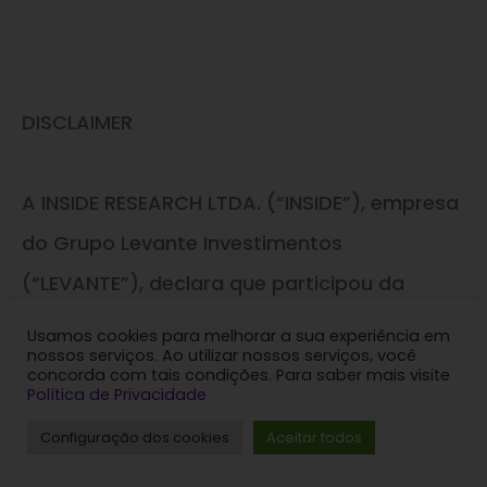
DISCLAIMER
A INSIDE RESEARCH LTDA. (“INSIDE”), empresa
do Grupo Levante Investimentos
(“LEVANTE”), declara que participou da
elaboração do presente relatório de análise
Usamos cookies para melhorar a sua experiência em
nossos serviços. Ao utilizar nossos serviços, você
e é responsável por sua distribuição
concorda com tais condições. Para saber mais visite
Política de Privacidade
exclusivamente nos canais autorizados
Configuração dos cookies
Aceitar todos
das empresas do Grupo Levante, tendo
como objetivo somente informar os seus