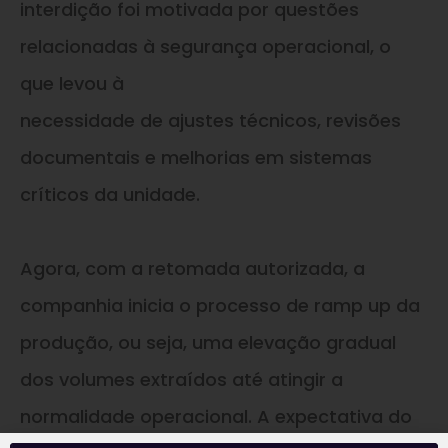
interdição foi motivada por questões
relacionadas à segurança operacional, o
que levou à
necessidade de ajustes técnicos, revisões
documentais e melhorias em sistemas
críticos da unidade.
Agora, com a retomada autorizada, a
companhia inicia o processo de ramp up da
produção, ou seja, uma elevação gradual
dos volumes extraídos até atingir a
normalidade operacional. A expectativa do