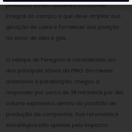
processo, a PRIO assumirá o controle
integral do campo, o que deve ampliar sua
geração de caixa e fortalecer sua posição
no setor de óleo e gás.
O campo de Peregrino é considerado um
dos principais ativos da PRIO. Em meses
anteriores à paralisação, chegou a
responder por cerca de 38 mil barris por dia,
volume expressivo dentro do portfólio de
produção da companhia. Sua retomada é
estratégica não apenas pelo impacto