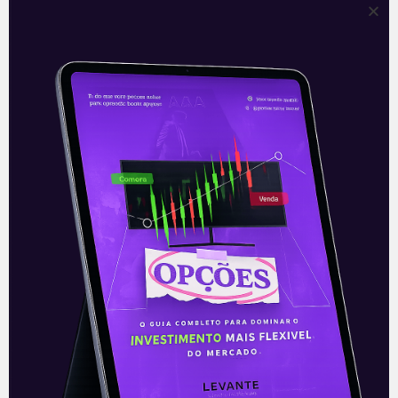
mercado é que a produção volte aos níveis
anteriores à paralisação ao longo das
próximas semanas, considerando a
complexidade envolvida na operação de um
FPSO e o tempo necessário para estabilizar
o sistema após um período
de inatividade.
A notícia é considerada positiva e tende a
aliviar parte da pressão que vinha sendo
exercida sobre os papéis da empresa nas
últimas semanas. Desde a interrupção, a