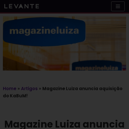
Skip
to
content
Home
»
Artigos
»
Magazine Luiza anuncia aquisição
do KaBuM!
Magazine Luiza anuncia