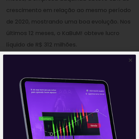
crescimento em relação ao mesmo período
de 2020, mostrando uma boa evolução. Nos
últimos 12 meses, o KaBuM! obteve lucro
líquido de R$ 312 milhões.
Acompanhe nossas Redes Sociais!
O conteúdo foi útil para você? Compartilhe!