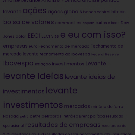
Análise Política
análise política
Análise Levante
ações
levante
ações globais
bitcoin
banco central
bolsa de valores
commodities
Dow
copom
curtas e boas
e eu com isso?
EECI
dólar
EECI Site
Jones
empresas
Fechamento de
euro
Fechamento de mercado
mercado levante
fechamento do ibovespa
Federal Reserve
Ibovespa
Levante
investimentos
inflação
levante Ideias
levante ideias de
levante
investimentos
investimentos
mercados
minério de ferro
Nasdaq
petrobras
política
petr4
Petróleo Brent
petr3
resultado
resultados de empresas
operacional
resultados do
2T21
resultados do 3T21
resultados do segundo trimestre 2021
resultados