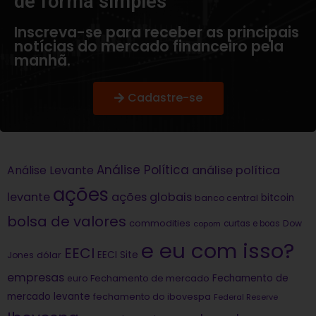
de forma simples​
Inscreva-se para receber as principais
notícias do mercado financeiro pela
manhã.
Cadastre-se
Análise Política
análise política
Análise Levante
ações
levante
ações globais
bitcoin
banco central
bolsa de valores
commodities
Dow
copom
curtas e boas
e eu com isso?
EECI
dólar
EECI Site
Jones
empresas
Fechamento de
euro
Fechamento de mercado
mercado levante
fechamento do ibovespa
Federal Reserve