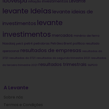
Ibovespa
Levante
investimentos
inflação
levante Ideias
levante ideias de
levante
investimentos
investimentos
mercados
minério de ferro
Nasdaq
petrobras
política
petr4
Petróleo Brent
petr3
resultado
resultados de empresas
operacional
resultados do
2T21
resultados do 3T21
resultados do segundo trimestre 2021
resultados
resultados trimestrais
do terceiro trimestre 2021
S&P500
A Levante
Sobre nós
Termos e Condições