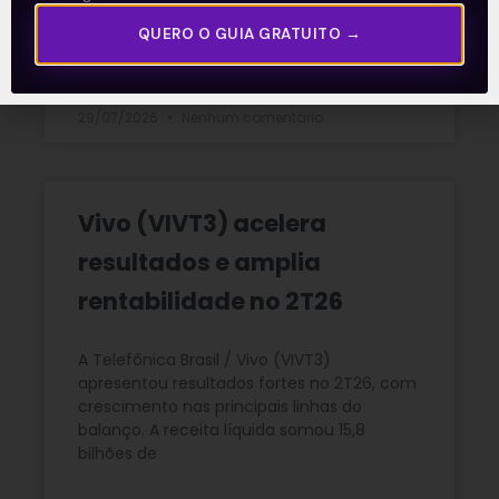
gás natural
QUERO O GUIA GRATUITO →
READ MORE »
29/07/2026
Nenhum comentário
Vivo (VIVT3) acelera
resultados e amplia
rentabilidade no 2T26
A Telefônica Brasil / Vivo (VIVT3)
apresentou resultados fortes no 2T26, com
crescimento nas principais linhas do
balanço. A receita líquida somou 15,8
bilhões de