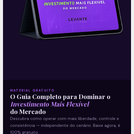
rentabilidade recorde no
2T26
READ MORE »
03/08/2026
Nenhum comentário
Petrobras (PETR4) amplia
produção e bate recordes
MATERIAL GRATUITO
operacionais no 2T26
O Guia Completo para Dominar o
Investimento Mais Flexível
A Petrobras (PETR4) apresentou uma
do Mercado
prévia operacional forte no 2T26, marcada
Descubra como operar com mais liberdade, controle e
por novos recordes de produção. A
consistência — independente do cenário. Baixe agora, é
produção própria de petróleo, líquidos de
100% gratuito.