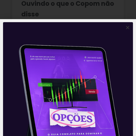
Ouvindo o que o Copom não
disse
A reunião do Comitê de Política Monetária
(Copom) encerrada na quarta-feira (5)
confirmou as expectativas quase
unânimes dos investidores e reduziu a taxa
Selic em
READ MORE »
06/08/2026
Nenhum comentário
Multiplan (MULT3) combina
crescimento operacional e