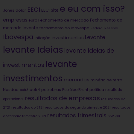
e eu com isso?
EECI
dólar
EECI Site
Jones
empresas
Fechamento de
euro
Fechamento de mercado
mercado levante
fechamento do ibovespa
Federal Reserve
Ibovespa
Levante
investimentos
inflação
levante Ideias
levante ideias de
levante
investimentos
investimentos
mercados
minério de ferro
Nasdaq
petrobras
política
petr4
Petróleo Brent
petr3
resultado
resultados de empresas
operacional
resultados do
2T21
resultados do 3T21
resultados do segundo trimestre 2021
resultados
resultados trimestrais
do terceiro trimestre 2021
S&P500