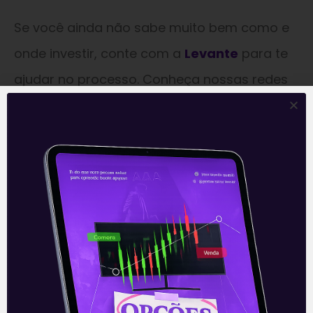
Se você ainda não sabe muito bem como e
onde investir, conte com a
Levante
para te
ajudar no processo. Conheça nossas redes
sociais e cadastre-se no nosso site para
receber conteúdos gratuitos e exclusivos no
seu e-mail.
Dica nº 5: Use o lado positivo do cartão de
crédito
Caso você tenha muitos
gastos no cartão
de crédito
, lembre-se de aproveitar o lado
positivo desta opção, utilizando os