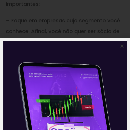
importantes:
– Foque em empresas cujo segmento você
conhece. Afinal, você não quer ser sócio de
algo que não entende, não é mesmo?
– Fique atento às variáveis econômicas e
suas complexidades que podem influenciar
no dia a dia da empresa.
– Como a economia favorece ou não a
empresa hoje?
– Avalie os últimos resultados da empresa.