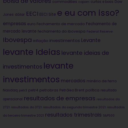
bolsa de valores
commodities
Dow
copom
curtas e boas
e eu com isso?
EECI
dólar
EECI Site
Jones
empresas
Fechamento de
euro
Fechamento de mercado
mercado levante
fechamento do ibovespa
Federal Reserve
Ibovespa
Levante
investimentos
inflação
levante Ideias
levante ideias de
levante
investimentos
investimentos
mercados
minério de ferro
Nasdaq
petrobras
política
petr4
Petróleo Brent
petr3
resultado
resultados de empresas
operacional
resultados do
2T21
resultados do 3T21
resultados do segundo trimestre 2021
resultados
resultados trimestrais
do terceiro trimestre 2021
S&P500