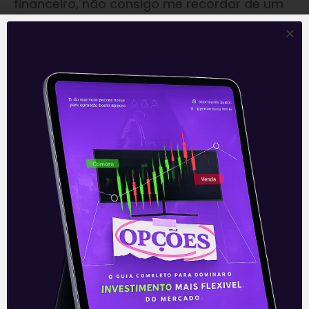
financeiro, não consigo me recordar de um
momento em que as variáveis econômicas,
agenda política e momento da sociedade
estivesse tão alinhado para o ponto correto.
Essa é a hora certa para investir. Conte com
a Levante para tomar as melhores decisões
em seus investimentos!
Um abraço,
Rafael Bevilacqua
Acompanhe nossas Redes Sociais!