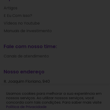
Artigos
E Eu Com Isso?
Vídeos no Youtube
Manuais de Investimento
Fale com nosso time:
Canais de atendimento
Nosso endereço
R. Joaquim Floriano, 940
Itaim Bibi
Usamos cookies para melhorar a sua experiência em
São Paulo - SP
nossos serviços. Ao utilizar nossos serviços, você
CEP: 04534-004
concorda com tais condições. Para saber mais visite
Política de Privacidade