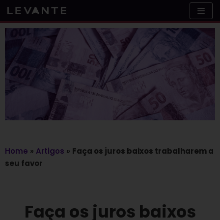
Skip
to
content
Home
»
Artigos
»
Faça os juros baixos trabalharem a
seu favor
Faça os juros baixos