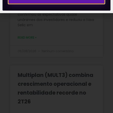
A reunião do Comitê de Política Monetária
(Copom) encerrada na quarta-feira (5)
confirmou as expectativas quase
unânimes dos investidores e reduziu a taxa
Selic em
READ MORE »
06/08/2026
Nenhum comentário
Multiplan (MULT3) combina
crescimento operacional e
rentabilidade recorde no
2T26