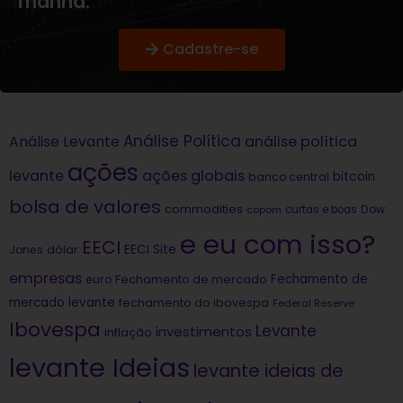
manhã.
Cadastre-se
Análise Política
análise política
Análise Levante
ações
levante
ações globais
bitcoin
banco central
bolsa de valores
commodities
Dow
copom
curtas e boas
e eu com isso?
EECI
dólar
EECI Site
Jones
empresas
Fechamento de
euro
Fechamento de mercado
mercado levante
fechamento do ibovespa
Federal Reserve
Ibovespa
Levante
investimentos
inflação
levante Ideias
levante ideias de