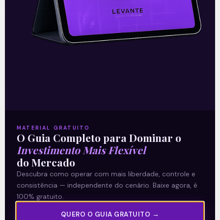
O conteúdo foi útil para você? Compartilhe!
Recomendado para
você
MATERIAL GRATUITO
O Guia Completo para Dominar o
Investimento Mais Flexível
do Mercado
Descubra como operar com mais liberdade, controle e
Ouvindo o que o Copom não
consistência — independente do cenário. Baixe agora, é
100% gratuito.
disse
QUERO O GUIA GRATUITO →