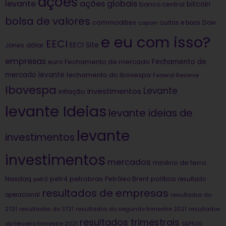
ações
levante
ações globais
bitcoin
banco central
bolsa de valores
commodities
Dow
copom
curtas e boas
e eu com isso?
EECI
dólar
EECI Site
Jones
empresas
Fechamento de
euro
Fechamento de mercado
mercado levante
fechamento do ibovespa
Federal Reserve
Ibovespa
Levante
investimentos
inflação
levante Ideias
levante ideias de
levante
investimentos
investimentos
mercados
minério de ferro
Nasdaq
petrobras
política
petr4
Petróleo Brent
petr3
resultado
resultados de empresas
operacional
resultados do
2T21
resultados do 3T21
resultados do segundo trimestre 2021
resultados
resultados trimestrais
do terceiro trimestre 2021
S&P500