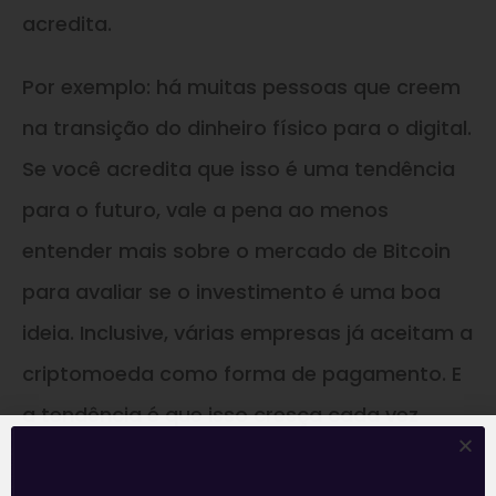
acredita.
Por exemplo: há muitas pessoas que creem
na transição do dinheiro físico para o digital.
Se você acredita que isso é uma tendência
para o futuro, vale a pena ao menos
entender mais sobre o mercado de Bitcoin
para avaliar se o investimento é uma boa
ideia. Inclusive, várias empresas já aceitam a
criptomoeda como forma de pagamento. E
a tendência é que isso cresça cada vez
mais.