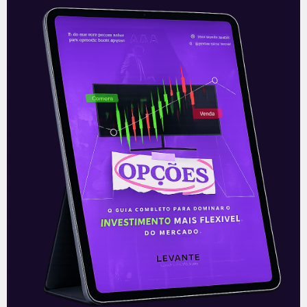
Aliás, isso é válido para qualquer pessoa que
gosta de tecnologia e quer investir não
apenas pensando no retorno, mas também
como um apoio para o desenvolvimento de
sistemas com este.
Do ponto de vista financeiro, vale a pena
investir no mercado de Bitcoin quando seu
preço estiver descontado do ponto de vista
do seu valor intrínseco. Ou seja: existe uma
maneira de “mensurar” o valor do Bitcoin.
Isso é feito por meio do que se chama, no