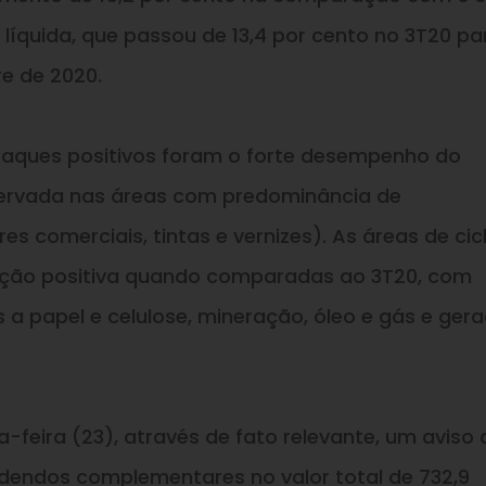
uida, que passou de 13,4 por cento no 3T20 pa
re de 2020.
taques positivos foram o forte desempenho do
ervada nas áreas com predominância de
s comerciais, tintas e vernizes). As áreas de cic
ção positiva quando comparadas ao 3T20, com
 a papel e celulose, mineração, óleo e gás e ger
feira (23), através de fato relevante, um aviso 
idendos complementares no valor total de 732,9