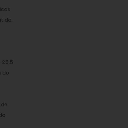
icas
tida.
 25,5
a do
 de
do