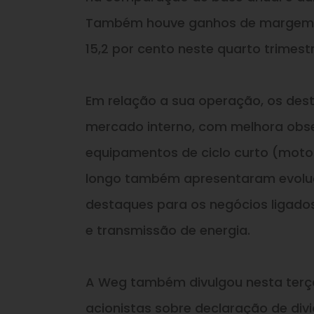
Também houve ganhos de margem líq
15,2 por cento neste quarto trimest
Em relação a sua operação, os des
mercado interno, com melhora obs
equipamentos de ciclo curto (motore
longo também apresentaram evolu
destaques para os negócios ligados
e transmissão de energia.
A Weg também divulgou nesta terça-
acionistas sobre declaração de div