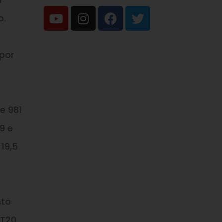
o.
 por
e 981
9 e
19,5
nto
T20.