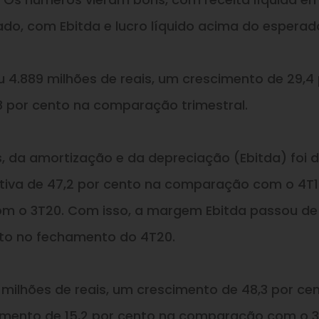
do, com Ebitda e lucro líquido acima do esperad
iu 4.889 milhões de reais, um crescimento de 29,4
8 por cento na comparação trimestral.
s, da amortização e da depreciação (Ebitda) foi d
itiva de 47,2 por cento na comparação com o 4T1
m o 3T20. Com isso, a margem Ebitda passou de 
nto no fechamento do 4T20.
2 milhões de reais, um crescimento de 48,3 por ce
mento de 15,2 por cento na comparação com o 3