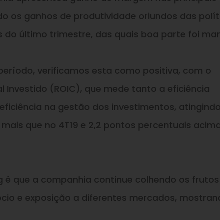
ido os ganhos de produtividade oriundos das polít
do último trimestre, das quais boa parte foi man
período, verificamos esta como positiva, com o
l Investido (ROIC), que mede tanto a eficiência
iciência na gestão dos investimentos, atingindo
a mais que no 4T19 e 2,2 pontos percentuais acim
é que a companhia continue colhendo os frutos
ócio e exposição a diferentes mercados, mostran