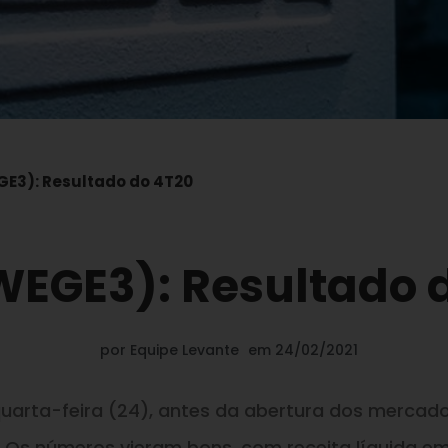
E3): Resultado do 4T20
EGE3): Resultado 
por
Equipe Levante
em
24/02/2021
arta-feira (24), antes da abertura dos mercado
. Os números vieram bons, com receita líquida e