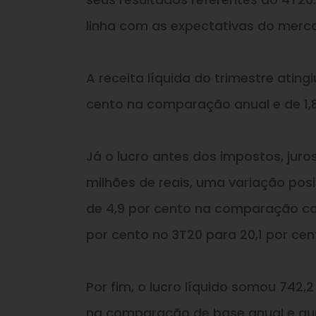
linha com as expectativas do merca
A receita líquida do trimestre ating
cento na comparação anual e de 1,
Já o lucro antes dos impostos, juro
milhões de reais, uma variação pos
de 4,9 por cento na comparação co
por cento no 3T20 para 20,1 por ce
Por fim, o lucro líquido somou 742,
na comparação de base anual e au