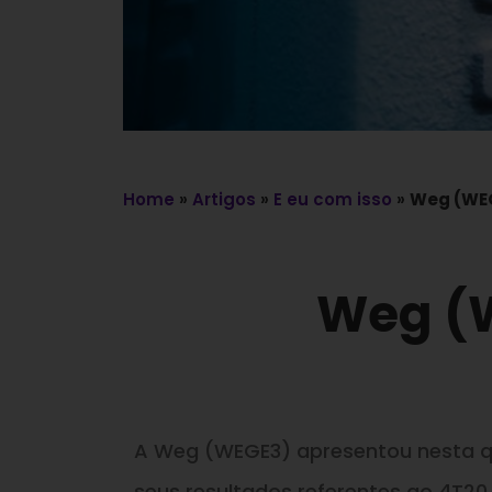
Home
»
Artigos
»
E eu com isso
»
Weg (WEG
Weg (W
A Weg (WEGE3) apresentou nesta qu
seus resultados referentes ao 4T20