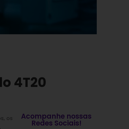
do 4T20
Acompanhe nossas
s, os
Redes Sociais!
m