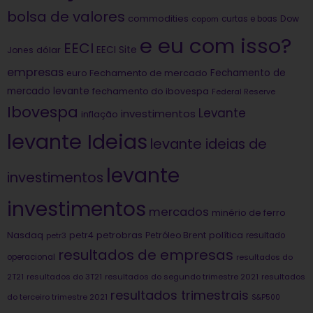
bolsa de valores
commodities
Dow
copom
curtas e boas
e eu com isso?
EECI
dólar
EECI Site
Jones
empresas
Fechamento de
euro
Fechamento de mercado
mercado levante
fechamento do ibovespa
Federal Reserve
Ibovespa
Levante
investimentos
inflação
levante Ideias
levante ideias de
levante
investimentos
investimentos
mercados
minério de ferro
Nasdaq
petrobras
política
petr4
Petróleo Brent
petr3
resultado
resultados de empresas
operacional
resultados do
2T21
resultados do 3T21
resultados do segundo trimestre 2021
resultados
resultados trimestrais
do terceiro trimestre 2021
S&P500