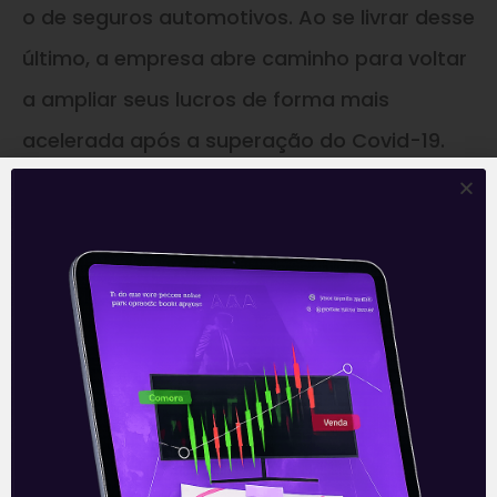
o de seguros automotivos. Ao se livrar desse
último, a empresa abre caminho para voltar
a ampliar seus lucros de forma mais
acelerada após a superação do Covid-19.
–
* Este conteúdo faz parte do nosso boletim
diário: ‘E Eu Com Isso?’. Todos os dias, o time
de analistas da Levante prepara as notícias
e análises que impactam seus
investimentos.
Clique aqui
para receber
informações sobre o mercado financeiro em