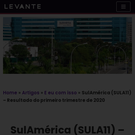
Skip
to
content
Home
»
Artigos
»
E eu com isso
»
SulAmérica (SULA11)
– Resultado do primeiro trimestre de 2020
SulAmérica (SULA11) –