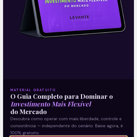
companhias é um retrato do interesse que o
setor tem despertado nos investidores.
Portanto, revela que há capital disponível
para ser aplicado, o qual também pode ser
absorvido pelas empresas já estabelecidas
através de captações de dívidas ou novas
emissões de ações, beneficiando seus
negócios.
MATERIAL GRATUITO
O Guia Completo para Dominar o
Investimento Mais Flexível
—
do Mercado
Este conteúdo faz parte da nossa
Descubra como operar com mais liberdade, controle e
consistência — independente do cenário. Baixe agora, é
Newsletter
‘E Eu Com Isso’
.
100% gratuito.