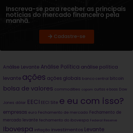
Inscreva-se para receber as principais
notícias do mercado financeiro pela
manhã.
Cadastre-se
Análise Política
análise política
Análise Levante
ações
levante
ações globais
bitcoin
banco central
bolsa de valores
commodities
Dow
copom
curtas e boas
e eu com isso?
EECI
dólar
EECI Site
Jones
empresas
Fechamento de
euro
Fechamento de mercado
mercado levante
fechamento do ibovespa
Federal Reserve
Ibovespa
Levante
investimentos
inflação