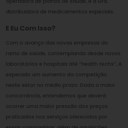
operadora de planos de saúde, e a Elfa,
distribuidora de medicamentos especiais.
E Eu Com Isso?
Com o avanço das novas empresas do
ramo de saúde, contemplando desde novos
laboratórios e hospitais até “health techs”, é
esperado um aumento da competição
neste setor no médio prazo. Dada a maior
concorrência, entendemos que deverá
ocorrer uma maior pressão dos preços
praticados nos serviços oferecidos por
essas companhias, além de aquisições