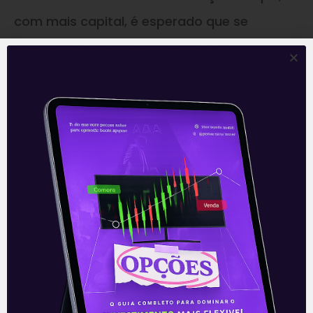
com mais capital, é esperado que se
aumente a disputa por ativos e a
competitividade nas fusões e aquisições
destas. Por consequência, com essa maior
disputa nas aquisições de empresas
menores, não listadas, o preço destas
tenderá a subir, inflando os seus múltiplos.
Ressaltamos que, apesar da maior
competição, este movimento também traz
oportunidades para as empresas já listadas
do setor. De fato, a listagem de novas