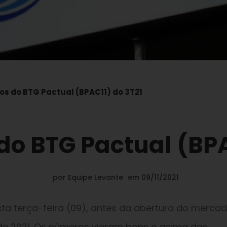
os do BTG Pactual (BPAC11) do 3T21
do BTG Pactual (BPA
por
Equipe Levante
em
09/11/2021
sta terça-feira (09), antes da abertura do mercad
e de 2021. Os números vieram bons e acima das