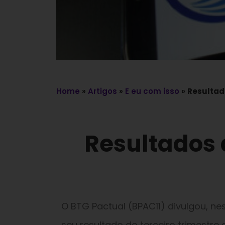
Home
»
Artigos
»
E eu com isso
»
Resultad
Resultados 
O BTG Pactual (BPAC11) divulgou, ne
seu resultado do terceiro trimestr