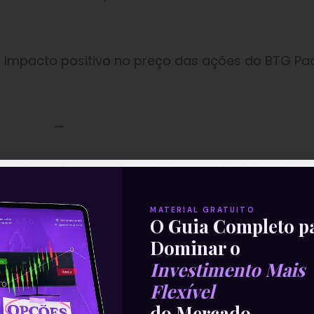
impacto positivo no preço das ações do BTG Pac
—
parte da nossa Newsletter
‘E
Com Isso’
.
MATERIAL GRATUITO
O Guia Completo p
Dominar o
Investimento Mais
Flexível
do Mercado