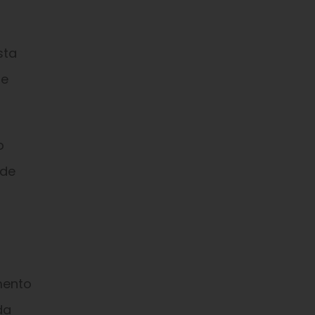
sta
de
o
 de
mento
da