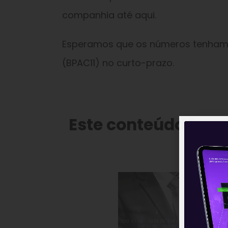
companhia até aqui.
Esperamos que os números tenham 
(BPAC11) no curto-prazo.
Este conteúdo faz 