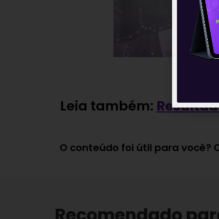
Leia também:
Resultad
O conteúdo foi útil para você?
Recomendado par