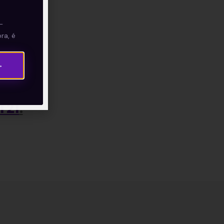
—
ra, é
→
T21
.