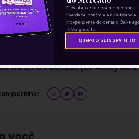
Descubra como operar com mais
liberdade, controle e consistência 
independente do cenário. Baixe ago
100% gratuito.
QUERO O GUIA GRATUITO 
—
os do BTG Pactual (BPAC11) do 2
 Compartilhe!
a você