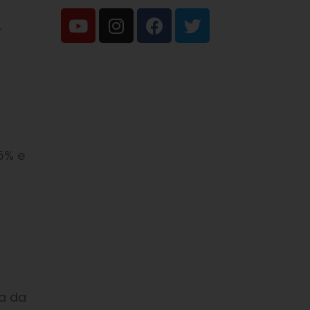
.
5% e
da da