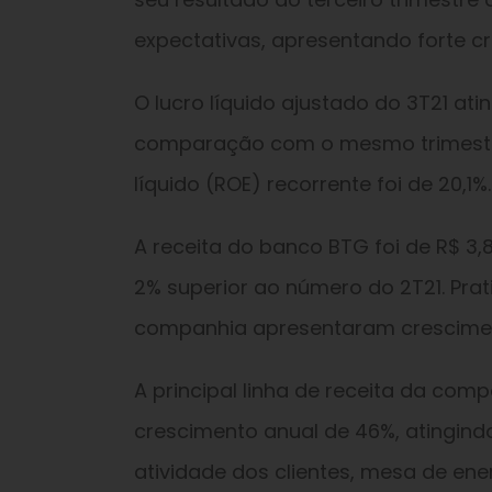
expectativas, apresentando forte cr
O lucro líquido ajustado do 3T21 ati
comparação com o mesmo trimestre 
líquido (ROE) recorrente foi de 20,1%.
A receita do banco BTG foi de R$ 3,
2% superior ao número do 2T21. Pra
companhia apresentaram crescimen
A principal linha de receita da comp
crescimento anual de 46%, atingindo 
atividade dos clientes, mesa de en