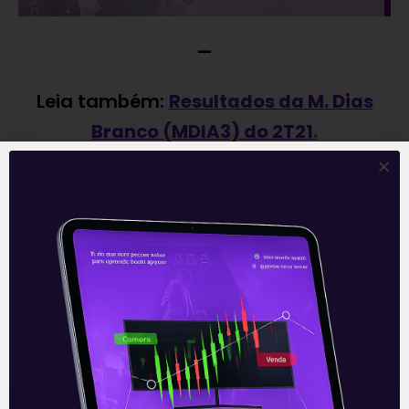
—
Leia também:
Resultados da M. Dias
Branco (MDIA3) do 2T21
.
Acompanhe nossas Redes Sociais!
O conteúdo foi útil para você? Compartilhe!