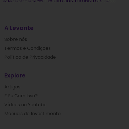
resultados trimestrais
do terceiro trimestre 2021
S&P500
A Levante
Sobre nós
Termos e Condições
Política de Privacidade
Explore
Artigos
E Eu Com Isso?
Vídeos no Youtube
Manuais de Investimento