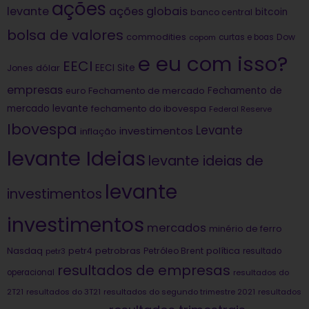
ações
levante
ações globais
bitcoin
banco central
bolsa de valores
commodities
Dow
copom
curtas e boas
e eu com isso?
EECI
dólar
EECI Site
Jones
empresas
Fechamento de
euro
Fechamento de mercado
mercado levante
fechamento do ibovespa
Federal Reserve
Ibovespa
Levante
investimentos
inflação
levante Ideias
levante ideias de
levante
investimentos
investimentos
mercados
minério de ferro
Nasdaq
petrobras
política
petr4
Petróleo Brent
petr3
resultado
resultados de empresas
operacional
resultados do
2T21
resultados do 3T21
resultados do segundo trimestre 2021
resultados