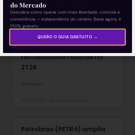
do Mercado
06/08/2026
Nenhum comentário
Descubra como operar com mais liberdade, controle e
consistência — independente do cenário. Baixe agora, é
100% gratuito.
Multiplan (MULT3) combina
QUERO O GUIA GRATUITO →
crescimento operacional e
rentabilidade recorde no
2T26
READ MORE »
03/08/2026
Nenhum comentário
Petrobras (PETR4) amplia