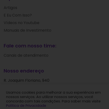
Artigos
E Eu Com Isso?
Vídeos no Youtube
Manuais de Investimento
Fale com nosso time:
Canais de atendimento
Nosso endereço
R. Joaquim Floriano, 940
Itaim Bibi
Usamos cookies para melhorar a sua experiência em
São Paulo - SP
nossos serviços. Ao utilizar nossos serviços, você
CEP: 04534-004
concorda com tais condições. Para saber mais visite
Política de Privacidade