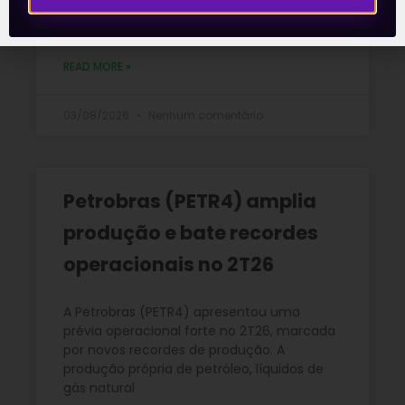
2T26
READ MORE »
03/08/2026
Nenhum comentário
Petrobras (PETR4) amplia
produção e bate recordes
operacionais no 2T26
A Petrobras (PETR4) apresentou uma
prévia operacional forte no 2T26, marcada
por novos recordes de produção. A
produção própria de petróleo, líquidos de
gás natural