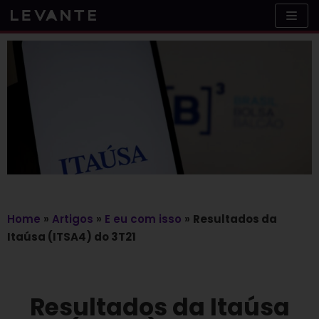
Skip
to
content
Home
»
Artigos
»
E eu com isso
»
Resultados da
Itaúsa (ITSA4) do 3T21
Resultados da Itaúsa