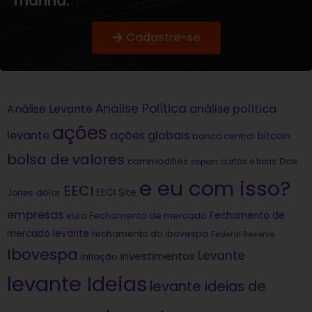
manhã.
Cadastre-se
Análise Política
análise política
Análise Levante
ações
levante
ações globais
bitcoin
banco central
bolsa de valores
commodities
Dow
copom
curtas e boas
e eu com isso?
EECI
dólar
EECI Site
Jones
empresas
Fechamento de
euro
Fechamento de mercado
mercado levante
fechamento do ibovespa
Federal Reserve
Ibovespa
Levante
investimentos
inflação
levante Ideias
levante ideias de