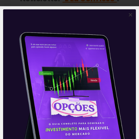
—
Leia também:
Resultados da Itaúsa
(ITSA4) do 2T21
.
Acompanhe nossas Redes Sociais!