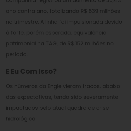
companhia registrou um aumento de 30,4%
ano contra ano, totalizando R$ 639 milhões
no trimestre. A linha foi impulsionada devido
à forte, porém esperada, equivalência
patrimonial na TAG, de R$ 152 milhões no
período.
E Eu Com Isso?
Os números da Engie vieram fracos, abaixo
das expectativas, tendo sido severamente
impactados pelo atual quadro de crise
hidrológica.