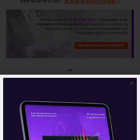
—
Leia também:
Resultados da Engie
(EGIE3) do 2T21
.
Acompanhe nossas Redes Sociais!