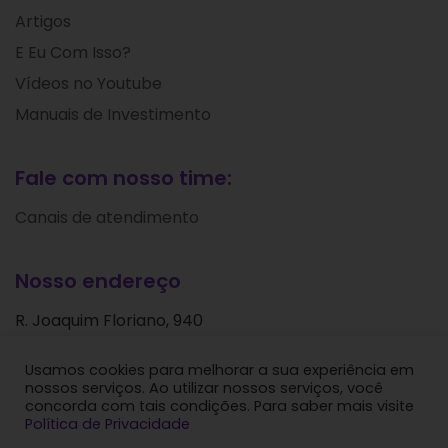
Artigos
E Eu Com Isso?
Vídeos no Youtube
Manuais de Investimento
Fale com nosso time:
Canais de atendimento
Nosso endereço
R. Joaquim Floriano, 940
Itaim Bibi
Usamos cookies para melhorar a sua experiência em
São Paulo - SP
nossos serviços. Ao utilizar nossos serviços, você
CEP: 04534-004
concorda com tais condições. Para saber mais visite
Política de Privacidade