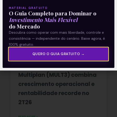
A reunião do Comitê de Política Monetária
(Copom) encerrada na quarta-feira (5)
MATERIAL GRATUITO
O Guia Completo para Dominar o
confirmou as expectativas quase
unânimes dos investidores e reduziu a taxa
Investimento Mais Flexível
Selic em
do Mercado
Descubra como operar com mais liberdade, controle e
READ MORE »
consistência — independente do cenário. Baixe agora, é
100% gratuito.
06/08/2026
Nenhum comentário
QUERO O GUIA GRATUITO →
Multiplan (MULT3) combina
crescimento operacional e
rentabilidade recorde no
2T26
READ MORE »