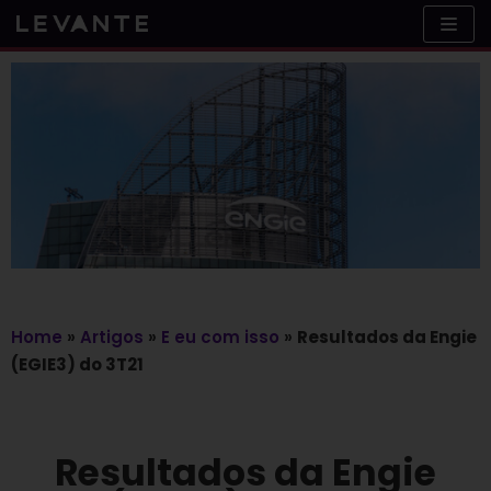
Skip
to
content
Home
»
Artigos
»
E eu com isso
»
Resultados da Engie
(EGIE3) do 3T21
Resultados da Engie