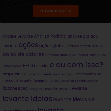
Cadastre-se
Análise Política
análise política
Análise Levante
ações
levante
ações globais
bitcoin
banco central
bolsa de valores
commodities
Dow
copom
curtas e boas
e eu com isso?
EECI
dólar
EECI Site
Jones
empresas
Fechamento de
euro
Fechamento de mercado
mercado levante
fechamento do ibovespa
Federal Reserve
Ibovespa
Levante
investimentos
inflação
levante Ideias
levante ideias de
levante