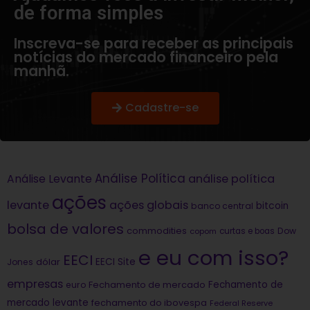
de forma simples​
Inscreva-se para receber as principais
notícias do mercado financeiro pela
manhã.
Cadastre-se
Análise Política
análise política
Análise Levante
ações
levante
ações globais
bitcoin
banco central
bolsa de valores
commodities
Dow
copom
curtas e boas
e eu com isso?
EECI
dólar
EECI Site
Jones
empresas
Fechamento de
euro
Fechamento de mercado
mercado levante
fechamento do ibovespa
Federal Reserve