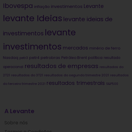
Ibovespa
Levante
investimentos
inflação
levante Ideias
levante ideias de
levante
investimentos
investimentos
mercados
minério de ferro
Nasdaq
petrobras
política
petr4
Petróleo Brent
petr3
resultado
resultados de empresas
operacional
resultados do
2T21
resultados do 3T21
resultados do segundo trimestre 2021
resultados
resultados trimestrais
do terceiro trimestre 2021
S&P500
A Levante
Sobre nós
Termos e Condições