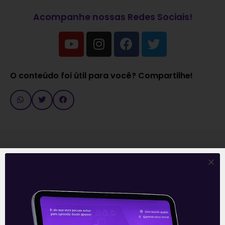
Acompanhe nossas Redes Sociais!
O conteúdo foi útil para você? Compartilhe!
Recomendado para
você