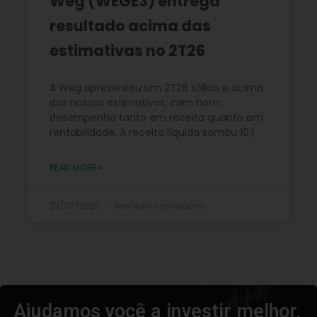
Weg (WEGE3) entrega
resultado acima das
estimativas no 2T26
A Weg apresentou um 2T26 sólido e acima
das nossas estimativas, com bom
desempenho tanto em receita quanto em
rentabilidade. A receita líquida somou 10,1
READ MORE »
23/07/2026
Nenhum comentário
Ajudamos você a investir melhor,