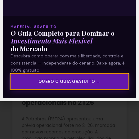
rentabilidade recorde no
2T26
MATERIAL GRATUITO
O Guia Completo para Dominar o
READ MORE »
Investimento Mais Flexível
do Mercado
03/08/2026
Nenhum comentário
Descubra como operar com mais liberdade, controle e
consistência — independente do cenário. Baixe agora, é
100% gratuito.
Petrobras (PETR4) amplia
QUERO O GUIA GRATUITO →
produção e bate recordes
operacionais no 2T26
A Petrobras (PETR4) apresentou uma
prévia operacional forte no 2T26, marcada
por novos recordes de produção. A
produção própria de petróleo, líquidos de