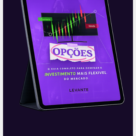
Ouvindo o que o Copom não
disse
A reunião do Comitê de Política Monetária
(Copom) encerrada na quarta-feira (5)
confirmou as expectativas quase
unânimes dos investidores e reduziu a taxa
Selic em
READ MORE »
06/08/2026
Nenhum comentário
Multiplan (MULT3) combina
crescimento operacional e