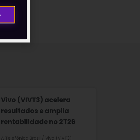
→
Vivo (VIVT3) acelera
resultados e amplia
rentabilidade no 2T26
A Telefônica Brasil / Vivo (VIVT3)