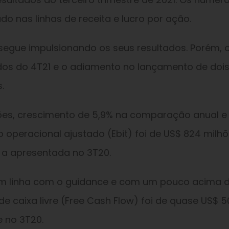
o nas linhas de receita e lucro por ação.
gue impulsionando os seus resultados. Porém, 
dos do 4T21 e o adiamento no lançamento de doi
.
ilhões, crescimento de 5,9% na comparação anual e
o operacional ajustado (Ebit) foi de US$ 824 milhõ
a apresentada no 3T20.
– em linha com o guidance e com um pouco acima 
de caixa livre (Free Cash Flow) foi de quase US$ 5
e no 3T20.