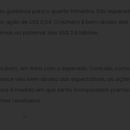
u guidance para o quarto trimestre. São espera
 por ação de US$ 0,54. O número é bem abaixo das
imas ao patamar dos US$ 2,8 bilhões.
 veio bom, em linha com o esperado. Contudo, como
dance veio bem abaixo das expectativas, as açõe
siva à medida em que serão incorporadas premis
mos resultados.
—