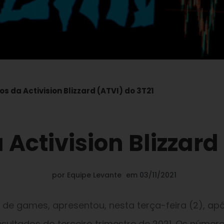
s da Activision Blizzard (ATVI) do 3T21
Activision Blizzard
por
Equipe Levante
em
03/11/2021
a de games, apresentou, nesta terça-feira (2), ap
ultados do terceiro trimestre de 2021. Os númer