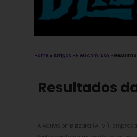
Home
»
Artigos
»
E eu com isso
»
Resultado
Resultados da 
A Activision Blizzard (ATVI), empres
fechamento do mercado, os seus res