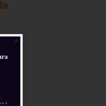
 Eu
ara
—
ra, é