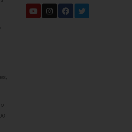
o
s
es,
do
00