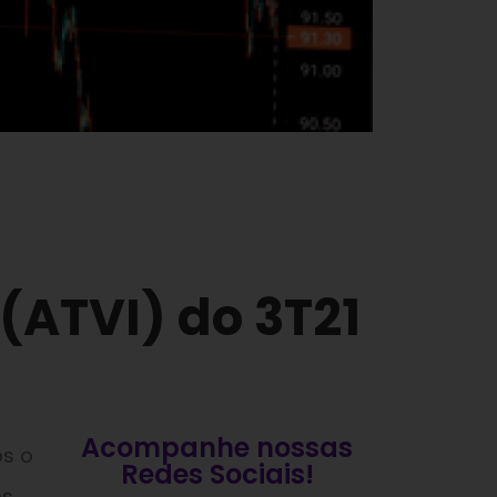
 (ATVI) do 3T21
Acompanhe nossas
ós o
Redes Sociais!
os