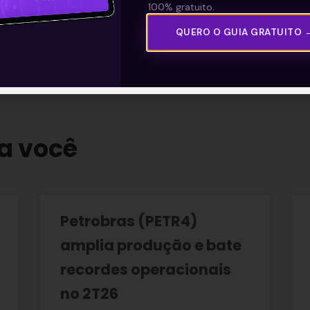
100% gratuito.
QUERO O GUIA GRATUITO 
 Compartilhe!
a você
Petrobras (PETR4)
amplia produção e bate
recordes operacionais
no 2T26