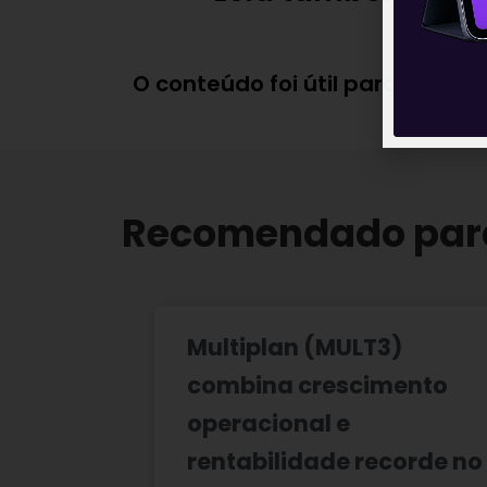
O conteúdo foi útil para você?
Recomendado par
Multiplan (MULT3)
combina crescimento
operacional e
rentabilidade recorde no