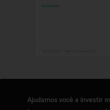
READ MORE »
28/07/2026
Nenhum comentário
Ajudamos você a investir m