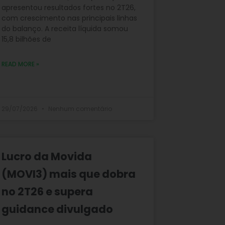
apresentou resultados fortes no 2T26,
com crescimento nas principais linhas
do balanço. A receita líquida somou
15,8 bilhões de
READ MORE »
29/07/2026
Nenhum comentário
Lucro da Movida
(MOVI3) mais que dobra
no 2T26 e supera
guidance divulgado