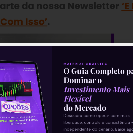
parte da nossa Newsletter
‘E
Com Isso’
.
MATERIAL GRATUITO
O Guia Completo p
Dominar o
Investimento Mais
Flexível
do Mercado
—
Descubra como operar com mais
liberdade, controle e consistência 
ivision faz acordo com a EEOC
.
independente do cenário. Baixe ago