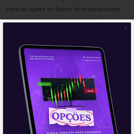
para as ações do Banco do Brasil passam
principalmente por venda de ativos e
melhoria de eficiência, ações que conflitam
com a popularidade do governo e por sua
vez não devem ocorrer no curto prazo
considerando o contexto atual.
—
Este conteúdo faz parte da nossa
Newsletter
‘E Eu Com Isso’
.
Para ficar por dentro do universo dos