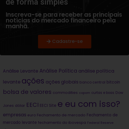
de forma simples​
Inscreva-se para receber as principais
notícias do mercado financeiro pela
manhã.
Cadastre-se
Análise Política
análise política
Análise Levante
ações
levante
ações globais
bitcoin
banco central
bolsa de valores
commodities
Dow
copom
curtas e boas
e eu com isso?
EECI
dólar
EECI Site
Jones
empresas
Fechamento de
euro
Fechamento de mercado
mercado levante
fechamento do ibovespa
Federal Reserve