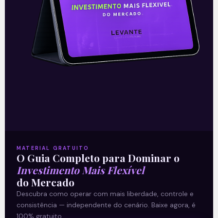
investimentos de maneira prática,
clique abaixo e
inscreva-se
gratuitamente
!
—
MATERIAL GRATUITO
O Guia Completo para Dominar o
Leia mais sobre a empresa:
Renúncias
Investimento Mais Flexível
do Mercado
no Conselho do Banco do Brasil
Descubra como operar com mais liberdade, controle e
(BBAS3)
.
consistência — independente do cenário. Baixe agora, é
100% gratuito.