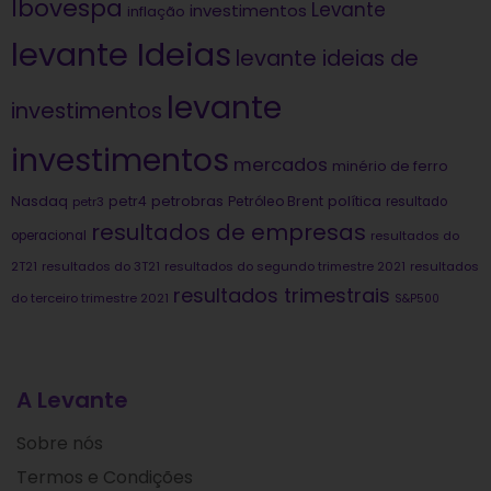
Ibovespa
Levante
investimentos
inflação
levante Ideias
levante ideias de
levante
investimentos
investimentos
mercados
minério de ferro
Nasdaq
petrobras
política
petr4
Petróleo Brent
petr3
resultado
resultados de empresas
operacional
resultados do
2T21
resultados do 3T21
resultados do segundo trimestre 2021
resultados
resultados trimestrais
do terceiro trimestre 2021
S&P500
A Levante
Sobre nós
Termos e Condições