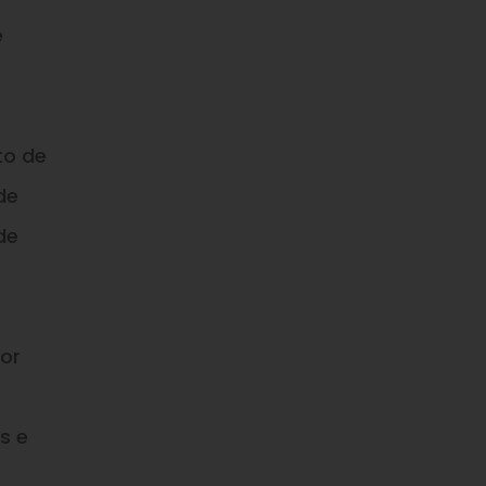
e
to de
de
de
or
s e