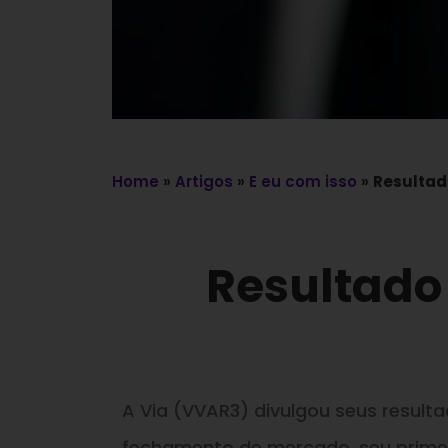
Home
»
Artigos
»
E eu com isso
»
Resultado
Resultado 
A Via (VVAR3) divulgou seus resulta
fechamento de mercado, seu prime