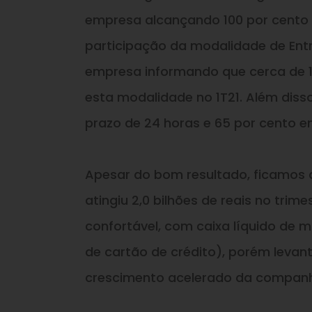
empresa alcançando 100 por cento d
participação da modalidade de Ent
empresa informando que cerca de 
esta modalidade no 1T21. Além diss
prazo de 24 horas e 65 por cento e
Apesar do bom resultado, ficamos
atingiu 2,0 bilhões de reais no tr
confortável, com caixa líquido de ma
de cartão de crédito), porém levan
crescimento acelerado da companh