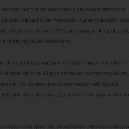
e vendas acima do mercado pelo sexto trimestre
 de participação de mercado. A participação das
e 7,8 por cento no 3T19 para atingir 14,2 por cen
a da divulgação do resultado.
que do resultado, mesmo considerando o fecham
da Via teve alta de 30 por cento na comparação anu
rimestre. Os valores transacionados pelo BanQi
0 milhões de reais, 2,5 vezes o volume visto no 
a também vem gerando resultados interessantes, 