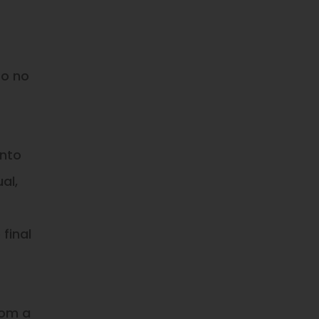
to no
ento
al,
final
com a