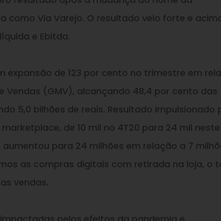
 como Via Varejo. O resultado veio forte e acim
íquida e Ebitda.
 expansão de 123 por cento no trimestre em rel
de Vendas (GMV), alcançando 48,4 por cento das
do 5,0 bilhões de reais. Resultado impulsionado 
arketplace, de 10 mil no 4T20 para 24 mil neste
e aumentou para 24 milhões em relação a 7 milhõ
rmos as compras digitais com retirada na loja, o t
das vendas.
m impactadas pelos efeitos da pandemia e