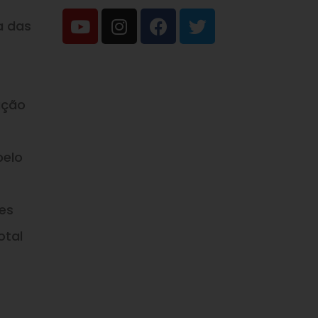
a das
ação
pelo
es
otal