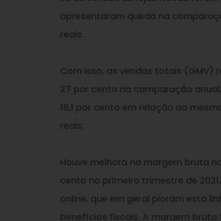
apresentaram queda na comparação 
reais.
Com isso, as vendas totais (GMV) r
27 por cento na comparação anual, 
19,1 por cento em relação ao mesmo 
reais;
Houve melhora na margem bruta na 
cento no primeiro trimestre de 202
online, que em geral pioram esta li
benefícios fiscais. A margem bruta f