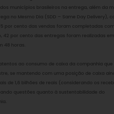
os municípios brasileiros na entrega, além da m
rega no Mesmo Dia (SDD – Same Day Delivery), 
15 por cento das vendas foram completadas co
o, 42 por cento das entregas foram realizadas e
m 48 horas.
 atentos ao consumo de caixa da companhia que
imestre, se mantendo com uma posição de caixa ai
is de 1,6 bilhões de reais (considerando os receb
tando questões quanto à sustentabilidade do
ia.