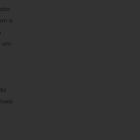
aior
com a
m
m um
nda
íveis