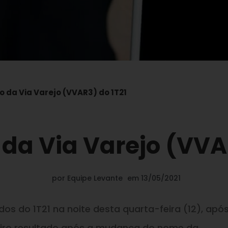
 da Via Varejo (VVAR3) do 1T21
da Via Varejo (VVA
por
Equipe Levante
em
13/05/2021
dos do 1T21 na noite desta quarta-feira (12), apó
iro resultado após a mudança do nome da