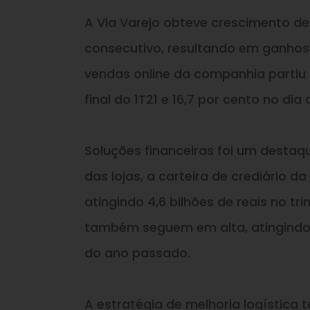
A Via Varejo obteve crescimento d
consecutivo, resultando em ganhos
vendas online da companhia partiu d
final do 1T21 e 16,7 por cento no di
Soluções financeiras foi um desta
das lojas, a carteira de crediário 
atingindo 4,6 bilhões de reais no t
também seguem em alta, atingindo 52
do ano passado.
A estratégia de melhoria logístic