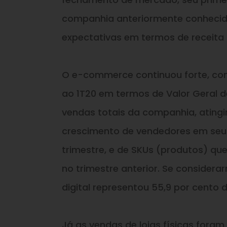
companhia anteriormente conhecida
expectativas em termos de receita l
O e-commerce continuou forte, com
ao 1T20 em termos de Valor Geral 
vendas totais da companhia, atingin
crescimento de vendedores em seu m
trimestre, e de SKUs (produtos) qu
no trimestre anterior. Se considera
digital representou 55,9 por cento 
Já as vendas de lojas físicas fora