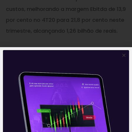
custos, melhorando a margem Ebitda de 13,9
por cento no 4T20 para 21,8 por cento neste
trimestre, alcançando 1,26 bilhão de reais.
Além disso, o resultado vem sendo
complementado pelo segmento de
Transformação de Aço (Soluções Usiminas)
com o lançamento do e-commerce em
março para venda de aços galvanizados e
chapas modificadas, com maior valor
agregado que as bobinas de aços
laminados e aços especiais para indústrias.