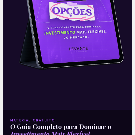
—
Este conteúdo faz parte da nossa
Newsletter
‘E Eu Com Isso’
.
Para ficar por dentro do universo dos
investimentos de maneira prática,
clique abaixo e
inscreva-se
gratuitamente
!
MATERIAL GRATUITO
O Guia Completo para Dominar o
Investimento Mais Flexível