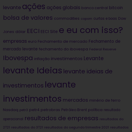
ações
levante
ações globais
bitcoin
banco central
bolsa de valores
commodities
Dow
copom
curtas e boas
e eu com isso?
EECI
dólar
EECI Site
Jones
empresas
Fechamento de
euro
Fechamento de mercado
mercado levante
fechamento do ibovespa
Federal Reserve
Ibovespa
Levante
investimentos
inflação
levante Ideias
levante ideias de
levante
investimentos
investimentos
mercados
minério de ferro
Nasdaq
petrobras
política
petr4
Petróleo Brent
petr3
resultado
resultados de empresas
operacional
resultados do
2T21
resultados do 3T21
resultados do segundo trimestre 2021
resultados