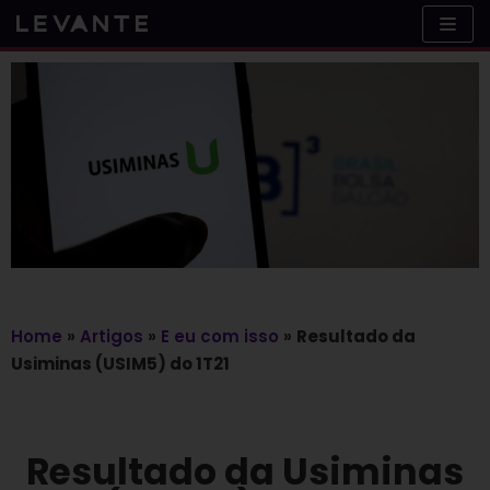
Skip
to
content
Home
»
Artigos
»
E eu com isso
»
Resultado da
Usiminas (USIM5) do 1T21
Resultado da Usiminas