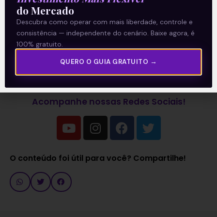
do Mercado
Descubra como operar com mais liberdade, controle e
—
consistência — independente do cenário. Baixe agora, é
100% gratuito.
Leia mais sobre a empresa:
Usiminas
QUERO O GUIA GRATUITO →
(USIM5): resultados do 4T20 e de 2020
.
Acompanhe nossas Redes Sociais!
O conteúdo foi útil para você? Compartilhe!