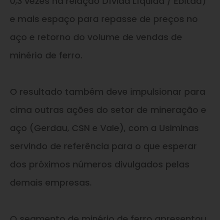
0,3 vezes na relação Dívida Líquida / Ebitda)
e mais espaço para repasse de preços no
aço e retorno do volume de vendas de
minério de ferro.
O resultado também deve impulsionar para
cima outras ações do setor de mineração e
aço (Gerdau, CSN e Vale), com a Usiminas
servindo de referência para o que esperar
dos próximos números divulgados pelas
demais empresas.
O segmento de minério de ferro apresentou