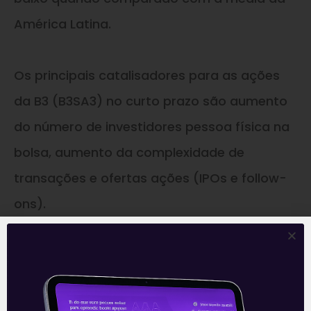
América Latina.
Os principais catalisadores para as ações
da B3 (B3SA3) no curto prazo são aumento
do número de investidores pessoa física na
bolsa, aumento da complexidade de
transações e ofertas ações (IPOs e follow-
ons).
—
Este conteúdo faz parte da nossa
Newsletter
‘E Eu Com Isso’
.