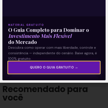
Resultado do 4T20
.
Acompanhe nossas Redes Sociais!
MATERIAL GRATUITO
O Guia Completo para Dominar o
Investimento Mais Flexível
do Mercado
O conteúdo foi útil para você? Compartilhe!
Descubra como operar com mais liberdade, controle e
consistência — independente do cenário. Baixe agora, é
100% gratuito.
QUERO O GUIA GRATUITO →
Recomendado para
você