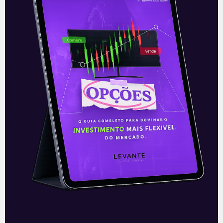
Para ficar por dentro do universo dos
investimentos de maneira prática,
clique abaixo e
inscreva-se
gratuitamente
!
—
Leia mais sobre a empresa:
B3 (B3SA3):