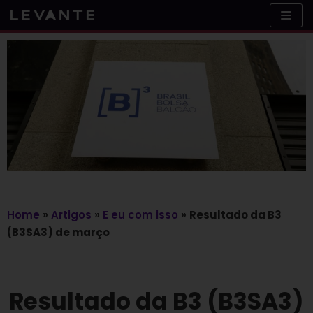
Skip
to
content
Home
»
Artigos
»
E eu com isso
»
Resultado da B3
(B3SA3) de março
Resultado da B3 (B3SA3)