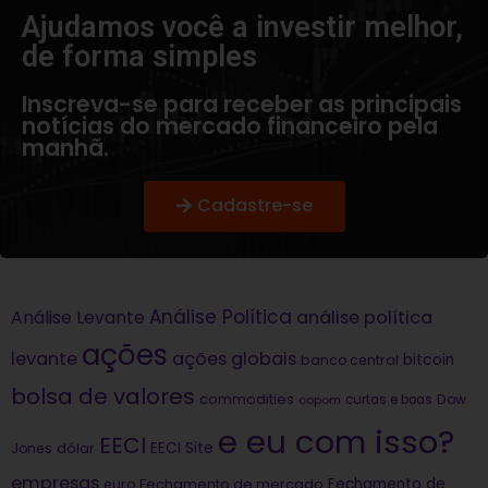
Ajudamos você a investir melhor,
de forma simples​
Inscreva-se para receber as principais
notícias do mercado financeiro pela
manhã.
Cadastre-se
Análise Política
análise política
Análise Levante
ações
levante
ações globais
bitcoin
banco central
bolsa de valores
commodities
Dow
copom
curtas e boas
e eu com isso?
EECI
dólar
EECI Site
Jones
empresas
Fechamento de
euro
Fechamento de mercado