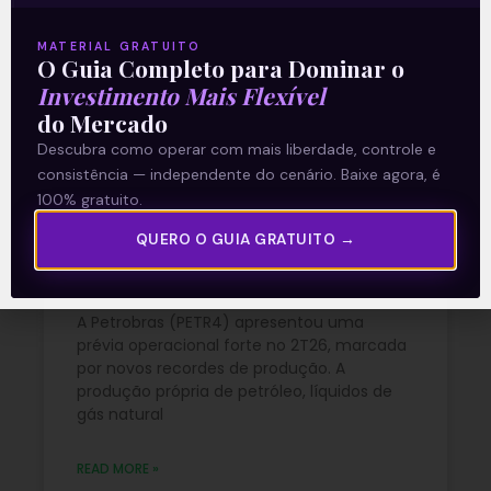
READ MORE »
MATERIAL GRATUITO
O Guia Completo para Dominar o
03/08/2026
Nenhum comentário
Investimento Mais Flexível
do Mercado
Descubra como operar com mais liberdade, controle e
consistência — independente do cenário. Baixe agora, é
Petrobras (PETR4) amplia
100% gratuito.
produção e bate recordes
QUERO O GUIA GRATUITO →
operacionais no 2T26
A Petrobras (PETR4) apresentou uma
prévia operacional forte no 2T26, marcada
por novos recordes de produção. A
produção própria de petróleo, líquidos de
gás natural
READ MORE »