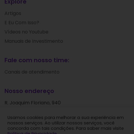
Explore
Artigos
E Eu Com Isso?
Vídeos no Youtube
Manuais de Investimento
Fale com nosso time:
Canais de atendimento
Nosso endereço
R. Joaquim Floriano, 940
Itaim Bibi
Usamos cookies para melhorar a sua experiência em
São Paulo - SP
nossos serviços. Ao utilizar nossos serviços, você
CEP: 04534-004
concorda com tais condições. Para saber mais visite
Política de Privacidade