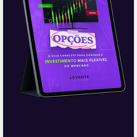
A reunião do Comitê de Política Monetária
(Copom) encerrada na quarta-feira (5)
confirmou as expectativas quase
unânimes dos investidores e reduziu a taxa
Selic em
READ MORE »
06/08/2026
Nenhum comentário
Multiplan (MULT3) combina
crescimento operacional e
rentabilidade recorde no
2T26