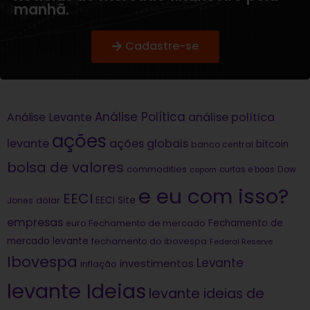
manhã.
Cadastre-se
Análise Política
análise política
Análise Levante
ações
levante
ações globais
bitcoin
banco central
bolsa de valores
commodities
Dow
copom
curtas e boas
e eu com isso?
EECI
dólar
EECI Site
Jones
empresas
Fechamento de
euro
Fechamento de mercado
mercado levante
fechamento do ibovespa
Federal Reserve
Ibovespa
Levante
investimentos
inflação
levante Ideias
levante ideias de