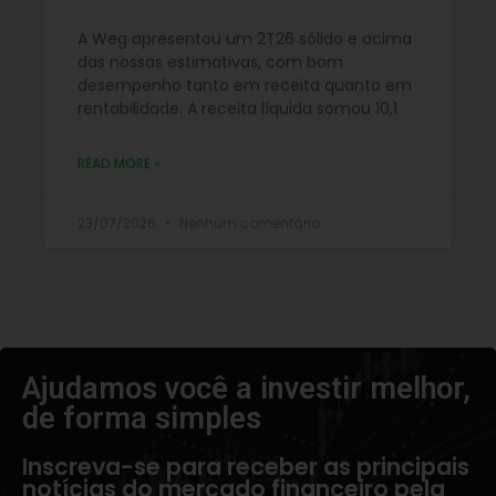
A Weg apresentou um 2T26 sólido e acima
das nossas estimativas, com bom
desempenho tanto em receita quanto em
rentabilidade. A receita líquida somou 10,1
READ MORE »
23/07/2026
Nenhum comentário
Ajudamos você a investir melhor,
de forma simples​
Inscreva-se para receber as principais
notícias do mercado financeiro pela