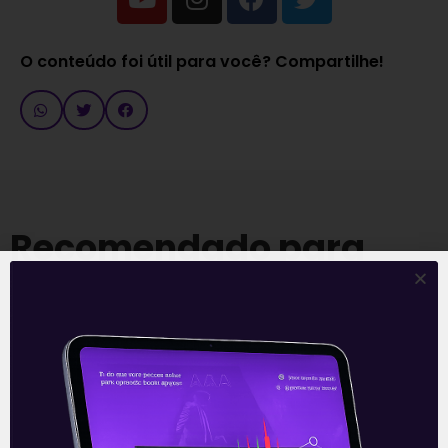
O conteúdo foi útil para você? Compartilhe!
Recomendado para
você
Ouvindo o que o Copom não
disse