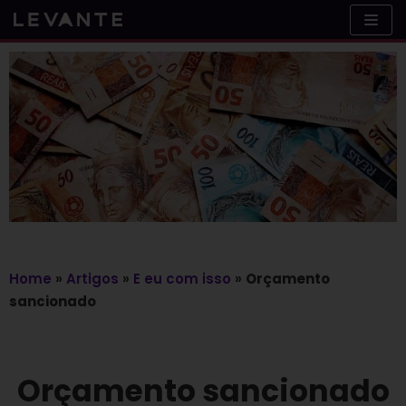
Skip
to
content
Home
»
Artigos
»
E eu com isso
»
Orçamento
sancionado
Orçamento sancionado