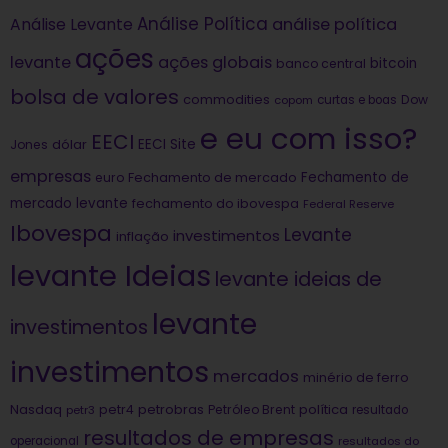
Análise Política
análise política
Análise Levante
ações
levante
ações globais
bitcoin
banco central
bolsa de valores
commodities
Dow
copom
curtas e boas
e eu com isso?
EECI
dólar
EECI Site
Jones
empresas
Fechamento de
euro
Fechamento de mercado
mercado levante
fechamento do ibovespa
Federal Reserve
Ibovespa
Levante
investimentos
inflação
levante Ideias
levante ideias de
levante
investimentos
investimentos
mercados
minério de ferro
Nasdaq
petrobras
política
petr4
Petróleo Brent
petr3
resultado
resultados de empresas
operacional
resultados do