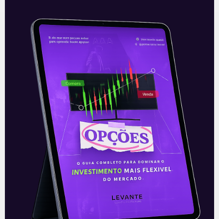
Recomendado para
você
Ouvindo o que o Copom não
disse
A reunião do Comitê de Política Monetária
(Copom) encerrada na quarta-feira (5)
confirmou as expectativas quase
unânimes dos investidores e reduziu a taxa
Selic em