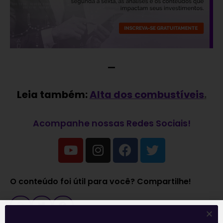
—
Leia também:
Alta dos combustíveis
.
Acompanhe nossas Redes Sociais!
O conteúdo foi útil para você? Compartilhe!