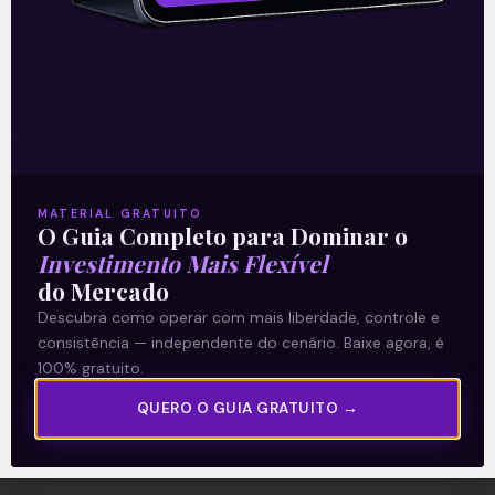
READ MORE »
06/08/2026
Nenhum comentário
Multiplan (MULT3) combina
crescimento operacional e
MATERIAL GRATUITO
O Guia Completo para Dominar o
rentabilidade recorde no
Investimento Mais Flexível
do Mercado
2T26
Descubra como operar com mais liberdade, controle e
consistência — independente do cenário. Baixe agora, é
READ MORE »
100% gratuito.
QUERO O GUIA GRATUITO →
03/08/2026
Nenhum comentário