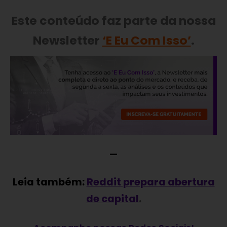
Este conteúdo faz parte da nossa
Newsletter
‘E Eu Com Isso’
.
—
Leia também:
Reddit prepara abertura
de capital
.