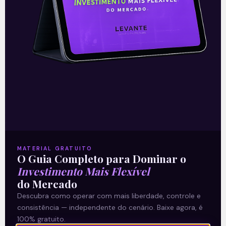
2T26
READ MORE »
03/08/2026
Nenhum comentário
Petrobras (PETR4) amplia
produção e bate recordes
operacionais no 2T26
MATERIAL GRATUITO
O Guia Completo para Dominar o
Investimento Mais Flexível
A Petrobras (PETR4) apresentou uma
do Mercado
prévia operacional forte no 2T26, marcada
Descubra como operar com mais liberdade, controle e
por novos recordes de produção. A
consistência — independente do cenário. Baixe agora, é
produção própria de petróleo, líquidos de
100% gratuito.
gás natural