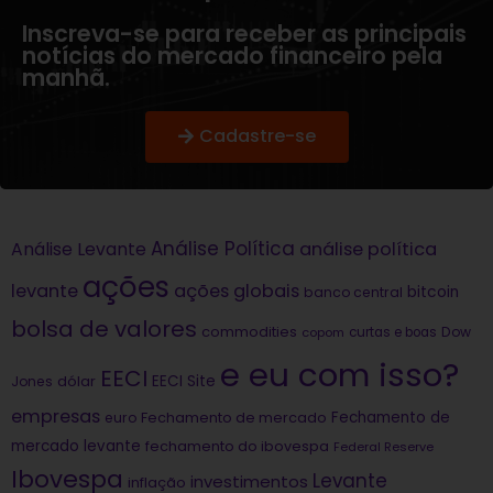
Inscreva-se para receber as principais
notícias do mercado financeiro pela
manhã.
Cadastre-se
Análise Política
análise política
Análise Levante
ações
levante
ações globais
bitcoin
banco central
bolsa de valores
commodities
Dow
copom
curtas e boas
e eu com isso?
EECI
dólar
EECI Site
Jones
empresas
Fechamento de
euro
Fechamento de mercado
mercado levante
fechamento do ibovespa
Federal Reserve
Ibovespa
Levante
investimentos
inflação