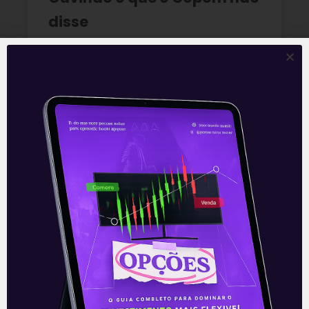
disse
A reunião do Comitê de Política Monetária
(Copom) encerrada na quarta-feira (5)
confirmou as expectativas quase
unânimes dos investidores e reduziu a taxa
Selic em
READ MORE »
06/08/2026
Nenhum comentário
Multiplan (MULT3) combina
crescimento operacional e
rentabilidade recorde no