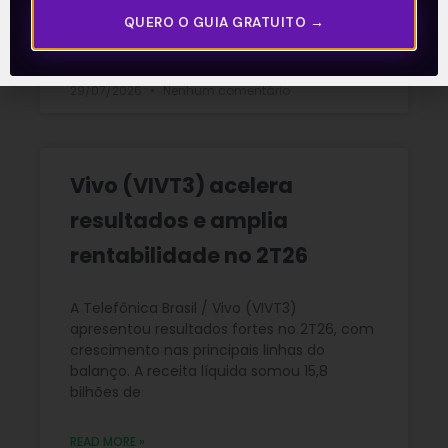
QUERO O GUIA GRATUITO →
READ MORE »
29/07/2026
Nenhum comentário
Vivo (VIVT3) acelera
resultados e amplia
rentabilidade no 2T26
A Telefônica Brasil / Vivo (VIVT3)
apresentou resultados fortes no 2T26, com
crescimento nas principais linhas do
balanço. A receita líquida somou 15,8
bilhões de
READ MORE »