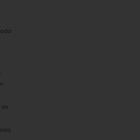
mada
,
um
 os
iosa