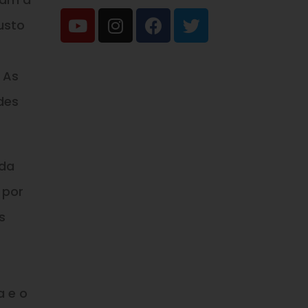
usto
 As
des
 da
 por
s
a e o