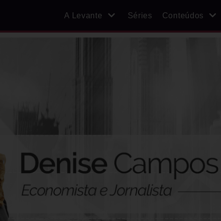
A Levante
Séries
Conteúdos