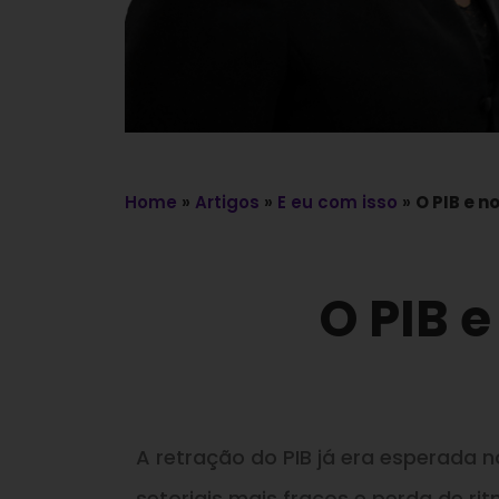
Home
»
Artigos
»
E eu com isso
»
O PIB e n
O PIB 
A retração do PIB já era esperada 
setoriais mais fracos e perda de r