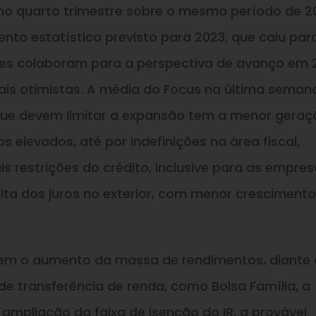
no quarto trimestre sobre o mesmo período de 2
nto estatístico previsto para 2023, que caiu par
ores colaboram para a perspectiva de avanço em 
ais otimistas. A média do Focus na última seman
 que devem limitar a expansão tem a menor geraç
os elevados, até por indefinições na área fiscal,
 restrições do crédito, inclusive para as empres
alta dos juros no exterior, com menor cresciment
tem o aumento da massa de rendimentos, diante
 transferência de renda, como Bolsa Família, a
mpliação da faixa de isenção do IR, a provável