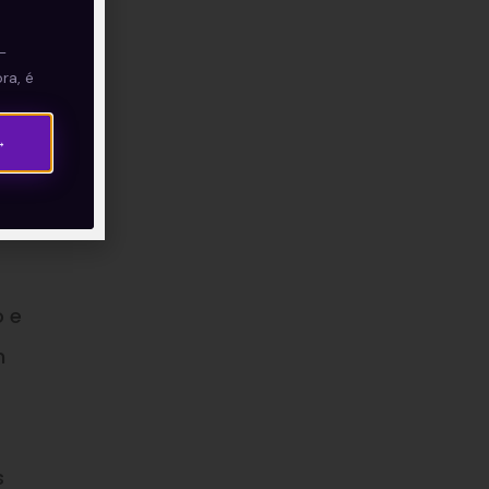
ntos
—
ra, é
→
ária,
e
o e
m
s