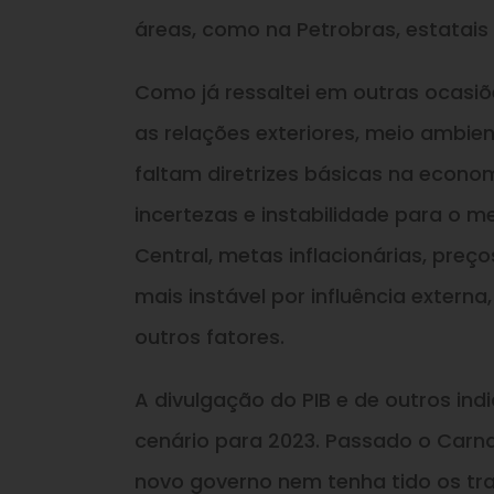
áreas, como na Petrobras, estatais 
Como já ressaltei em outras ocasiõ
as relações exteriores, meio ambien
faltam diretrizes básicas na econo
incertezas e instabilidade para o 
Central, metas inflacionárias, pre
mais instável por influência externa
outros fatores.
A divulgação do PIB e de outros in
cenário para 2023. Passado o Carna
novo governo nem tenha tido os tr