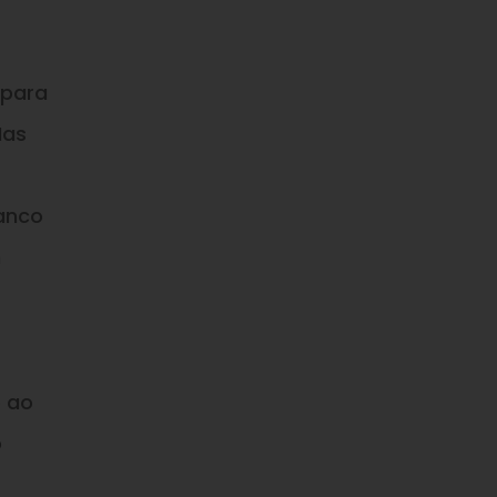
 para
Mas
Banco
m
o ao
o