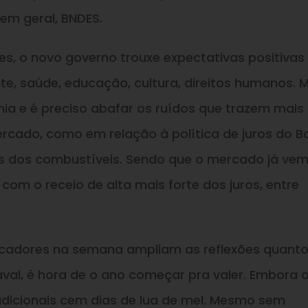
em geral, BNDES.
es, o novo governo trouxe expectativas positivas
te, saúde, educação, cultura, direitos humanos. 
mia e é preciso abafar os ruídos que trazem mais
mercado, como em relação à política de juros do 
ços dos combustíveis. Sendo que o mercado já ve
, com o receio de alta mais forte dos juros, entre
dicadores na semana ampliam as reflexões quant
val, é hora de o ano começar pra valer. Embora 
adicionais cem dias de lua de mel. Mesmo sem