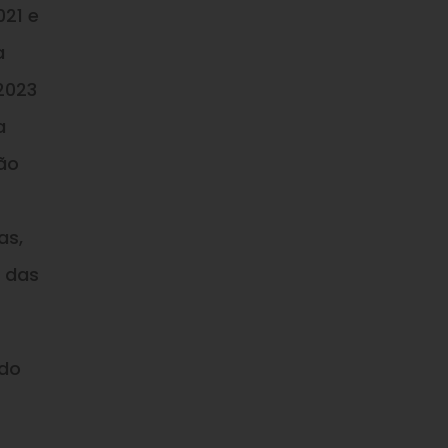
021 e
a
2023
a
ão
as,
o das
 do