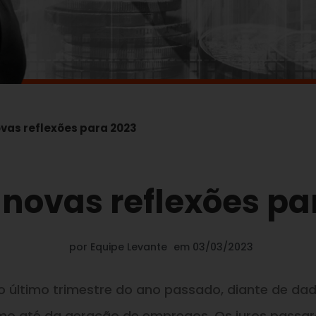
ovas reflexões para 2023
e novas reflexões pa
por
Equipe Levante
em
03/03/2023
no último trimestre do ano passado, diante de da
itmo até da geração de empregos. Os juros passa