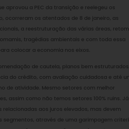
 aprovou a PEC da transição e reelegeu os
 ocorreram os atentados de 8 de janeiro, as
cionais, a reestruturação das várias áreas, reto
anomamis, tragédias ambientais e com toda essa
para colocar a economia nos eixos.
omendação de cautela, planos bem estruturados
cia do crédito, com avaliação cuidadosa e até 
mo de atividade. Mesmo setores com melhor
s, assim como não temos setores 100% ruins. Já
s relacionadas aos juros elevados, mas devem
s segmentos, através de uma garimpagem criter