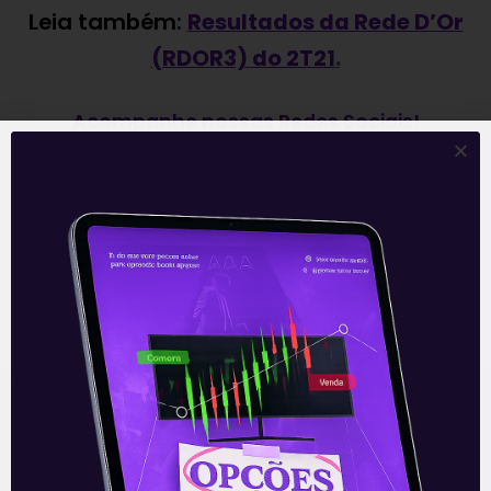
Leia também:
Resultados da Rede D’Or
(RDOR3) do 2T21
.
Acompanhe nossas Redes Sociais!
O conteúdo foi útil para você? Compartilhe!
Recomendado para