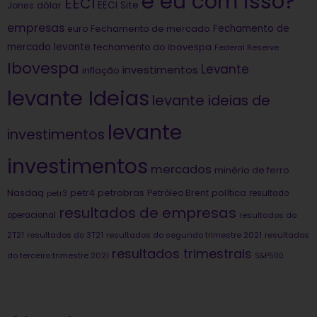
e eu com isso?
EECI
dólar
EECI Site
Jones
empresas
Fechamento de
euro
Fechamento de mercado
mercado levante
fechamento do ibovespa
Federal Reserve
Ibovespa
Levante
investimentos
inflação
levante Ideias
levante ideias de
levante
investimentos
investimentos
mercados
minério de ferro
Nasdaq
petrobras
política
petr4
Petróleo Brent
petr3
resultado
resultados de empresas
operacional
resultados do
2T21
resultados do 3T21
resultados do segundo trimestre 2021
resultados
resultados trimestrais
do terceiro trimestre 2021
S&P500