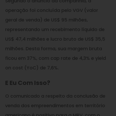
Segundo o anúncio da companhia, a
operação foi concluída pelo VGV (valor
geral de venda) de US$ 95 milhões,
representando um recebimento líquido de
US$ 47,4 milhões e lucro bruto de US$ 35,5
milhões. Desta forma, sua margem bruta
ficou em 37%, com cap rate de 4,3% e yield
on cost (YoC) de 7,6%.
E Eu Com Isso?
O comunicado a respeito da conclusão de
venda dos empreendimentos em território
americano é positivo para a MRV, com o