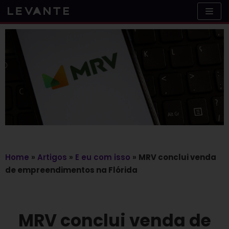
Skip
to
content
Home
»
Artigos
»
E eu com isso
»
MRV conclui venda
de empreendimentos na Flórida
MRV conclui venda de