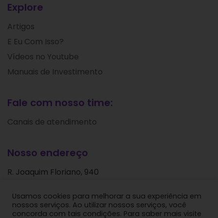
Explore
Artigos
E Eu Com Isso?
Vídeos no Youtube
Manuais de Investimento
Fale com nosso time:
Canais de atendimento
Nosso endereço
R. Joaquim Floriano, 940
Itaim Bibi
Usamos cookies para melhorar a sua experiência em
São Paulo - SP
nossos serviços. Ao utilizar nossos serviços, você
CEP: 04534-004
concorda com tais condições. Para saber mais visite