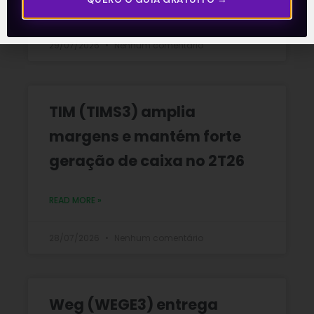
READ MORE »
29/07/2026
Nenhum comentário
TIM (TIMS3) amplia
margens e mantém forte
geração de caixa no 2T26
READ MORE »
28/07/2026
Nenhum comentário
Weg (WEGE3) entrega