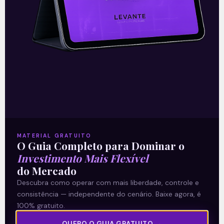
gás natural
READ MORE »
29/07/2026
Nenhum comentário
Vivo (VIVT3) acelera
resultados e amplia
rentabilidade no 2T26
MATERIAL GRATUITO
O Guia Completo para Dominar o
Investimento Mais Flexível
A Telefônica Brasil / Vivo (VIVT3)
do Mercado
apresentou resultados fortes no 2T26, com
Descubra como operar com mais liberdade, controle e
crescimento nas principais linhas do
balanço. A receita líquida somou 15,8
consistência — independente do cenário. Baixe agora, é
bilhões de
100% gratuito.
QUERO O GUIA GRATUITO →