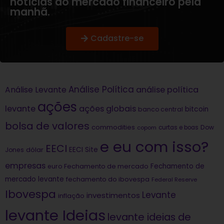
notícias do mercado financeiro pela
manhã.
Cadastre-se
Análise Política
análise política
Análise Levante
ações
levante
ações globais
bitcoin
banco central
bolsa de valores
commodities
Dow
copom
curtas e boas
e eu com isso?
EECI
dólar
EECI Site
Jones
empresas
Fechamento de
euro
Fechamento de mercado
mercado levante
fechamento do ibovespa
Federal Reserve
Ibovespa
Levante
investimentos
inflação
levante Ideias
levante ideias de