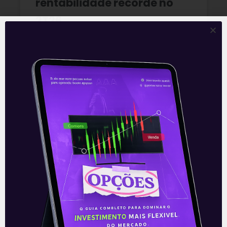
rentabilidade recorde no
2T26
READ MORE »
03/08/2026
Nenhum comentário
Petrobras (PETR4) amplia
produção e bate recordes
operacionais no 2T26
A Petrobras (PETR4) apresentou uma
prévia operacional forte no 2T26, marcada
por novos recordes de produção. A
produção própria de petróleo, líquidos de