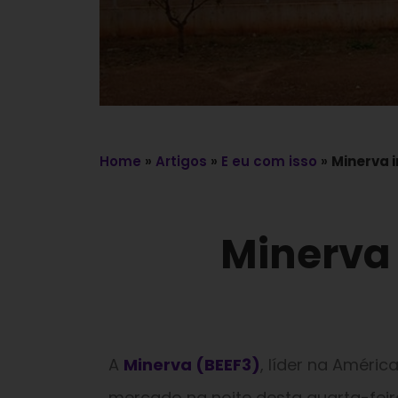
Home
»
Artigos
»
E eu com isso
»
Minerva 
Minerva 
A
Minerva (BEEF3)
, líder na Améri
mercado na noite desta quarta-feira