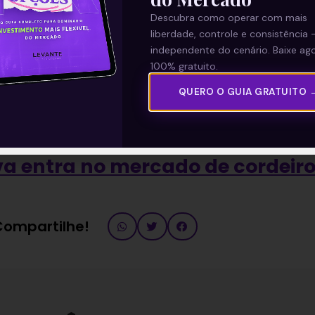
Descubra como operar com mais
liberdade, controle e consistência 
independente do cenário. Baixe ago
100% gratuito.
QUERO O GUIA GRATUITO 
—
a entra no mercado de cordeir
 Compartilhe!