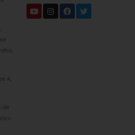
,
ise
ilho,
es A,
s de
rico