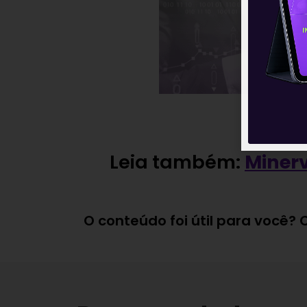
Leia também:
Minerv
O conteúdo foi útil para você?