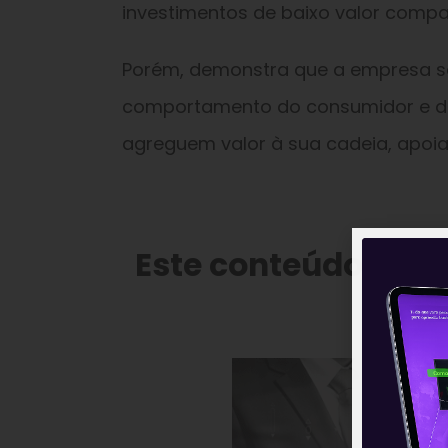
investimentos de baixo valor com
Porém, demonstra que a empresa 
comportamento do consumidor e dev
agreguem valor à sua cadeia, apoia
Este conteúdo faz 