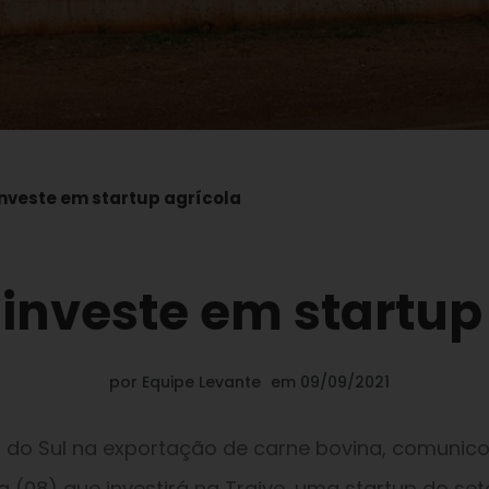
investe em startup agrícola
investe em startup
por
Equipe Levante
em
09/09/2021
ca do Sul na exportação de carne bovina, comunic
 (08) que investirá na Traive, uma startup do set