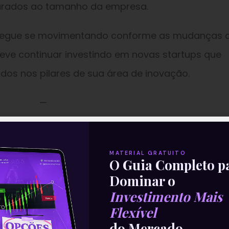
parados ao tamanho da empresa.
segue se movimentando conforme as mudanças 
e continuar investindo em novas startups que
dos nos pilares de sua área de inovação.
—
parte da nossa Newsletter
‘E
MATERIAL GRATUITO
Com Isso’
.
O Guia Completo p
Dominar o
Investimento Mais
Flexível
do Mercado