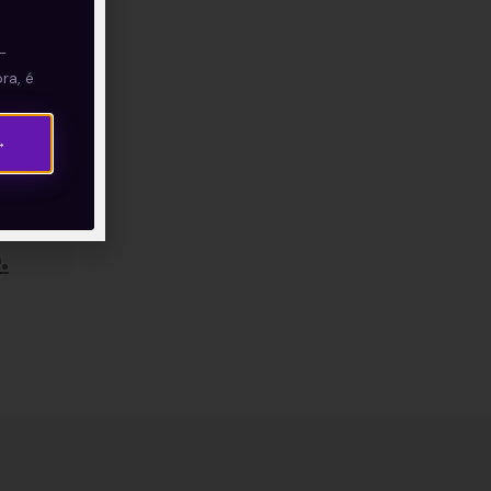
—
ra, é
→
o
.