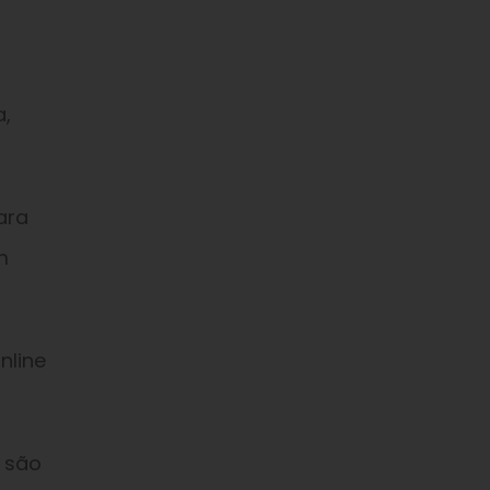
a,
ara
m
nline
 são