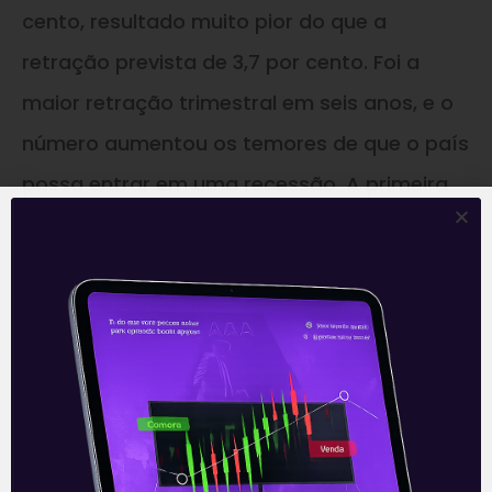
cento, resultado muito pior do que a
retração prevista de 3,7 por cento. Foi a
maior retração trimestral em seis anos, e o
número aumentou os temores de que o país
possa entrar em uma recessão. A primeira
vítima fatal do coronavírus no Japão, uma
senhora de 80 anos, não ajudou a animar os
investidores. A Bolsa de Tóquio caiu 0,7 por
cento, com o índice Nikkei encerrando no
menor nível em seis semanas.
No cômputo geral, o governo chinês
informou um aumento de 2.048 casos, para