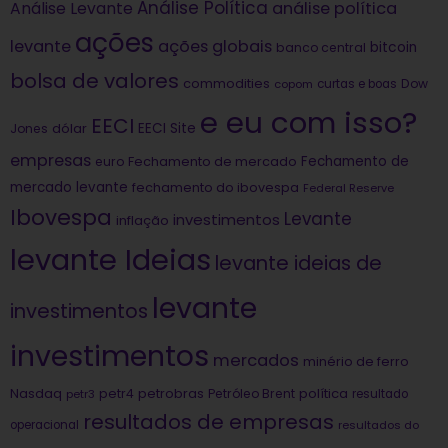
Análise Política
análise política
Análise Levante
ações
levante
ações globais
bitcoin
banco central
bolsa de valores
commodities
Dow
copom
curtas e boas
e eu com isso?
EECI
dólar
EECI Site
Jones
empresas
Fechamento de
euro
Fechamento de mercado
mercado levante
fechamento do ibovespa
Federal Reserve
Ibovespa
Levante
investimentos
inflação
levante Ideias
levante ideias de
levante
investimentos
investimentos
mercados
minério de ferro
Nasdaq
petrobras
política
petr4
Petróleo Brent
petr3
resultado
resultados de empresas
operacional
resultados do