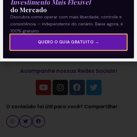
Investimento Mais Flexível
do Mercado
Clique aqui
para receber informações sobre
Descubra como operar com mais liberdade, controle e
o mercado financeiro em primeira mão.
consistência — independente do cenário. Baixe agora, é
100% gratuito.
Leia também:
Expectativas são de
QUERO O GUIA GRATUITO →
crescimento do PIB e de queda da inflação
Acompanhe nossas Redes Sociais!
O conteúdo foi útil para você? Compartilhe!