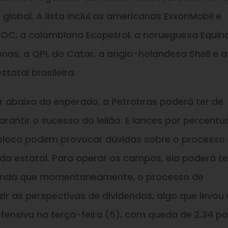
lobal. A lista inclui as americanas ExxonMobil e
C, a colombiana Ecopetrol, a norueguesa Equino
nas, a QPI, do Catar, a anglo-holandesa Shell e a
statal brasileira.
ar abaixo do esperado, a Petrobras poderá ter de
rantir o sucesso do leilão. E lances por percentu
 bloco podem provocar dúvidas sobre o processo
da estatal. Para operar os campos, ela poderá te
 ainda que momentaneamente, o processo de
ir as perspectivas de dividendos, algo que levou
fensiva na terça-feira (5), com queda de 2,34 po