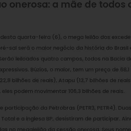
o onerosa: a mãe de todos 
esta quarta-feira (6), o mega leilão dos exced
é-sal será o maior negócio da história do Brasil
Serão leiloados quatro campos, todos na Bacia d
pressivos. Búzios, o maior, tem um preço de 68,1
2,8 bilhões de reais), Atapu (13,7 bilhões de reais
s, eles podem movimentar 106,3 bilhões de reais.
de participação da Petrobras (PETR3, PETR4). Dua
 Total e a inglesa BP, desistiram de participar. Ai
das no megaleilão da cessão onerosa. Seus nom