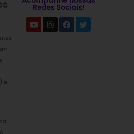
Acompanhe nossas
os
Redes Sociais!
entes
 em
e
) e
s
nda
es