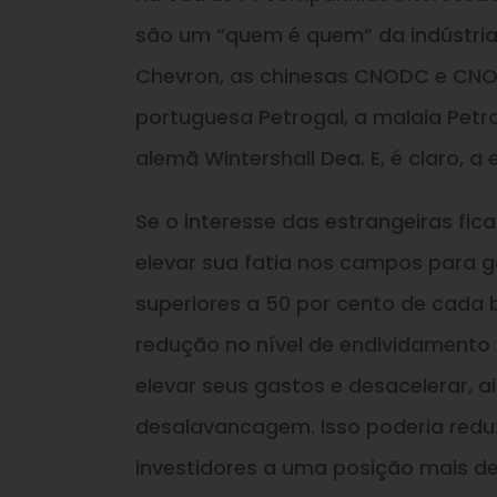
são um “quem é quem” da indústria g
Chevron, as chinesas CNODC e CNOO
portuguesa Petrogal, a malaia Petro
alemã Wintershall Dea. E, é claro, a e
Se o interesse das estrangeiras fic
elevar sua fatia nos campos para ga
superiores a 50 por cento de cada
redução no nível de endividamento 
elevar seus gastos e desacelerar,
desalavancagem. Isso poderia reduz
investidores a uma posição mais de