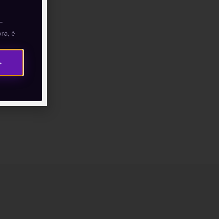
—
ra, é
→
os