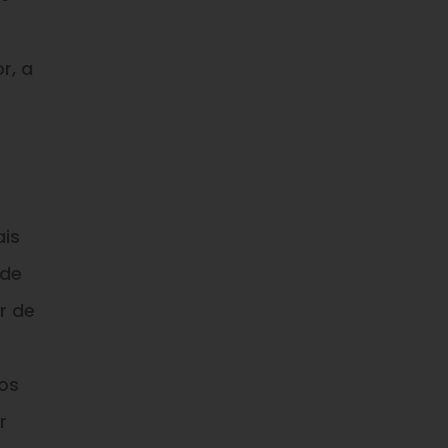
r, a
ais
 de
r de
 os
r