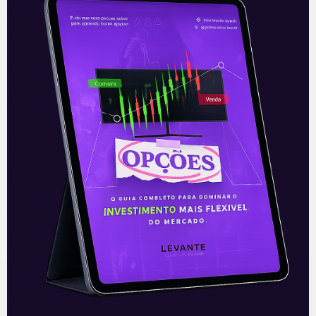
Leia também:
Investir em ações não é
só para quem tem muito dinheiro
.
Acompanhe nossas Redes Sociais!
O conteúdo foi útil para você? Compartilhe!
Recomendado para