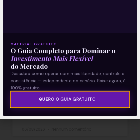
você
Ouvindo o que o Copom não
MATERIAL GRATUITO
O Guia Completo para Dominar o
disse
Investimento Mais Flexível
do Mercado
A reunião do Comitê de Política Monetária
Descubra como operar com mais liberdade, controle e
(Copom) encerrada na quarta-feira (5)
consistência — independente do cenário. Baixe agora, é
confirmou as expectativas quase
100% gratuito.
unânimes dos investidores e reduziu a taxa
Selic em
QUERO O GUIA GRATUITO →
READ MORE »
06/08/2026
Nenhum comentário