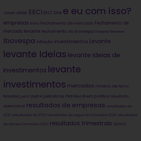
e eu com isso?
EECI
dólar
EECI Site
Jones
empresas
Fechamento de
euro
Fechamento de mercado
mercado levante
fechamento do ibovespa
Federal Reserve
Ibovespa
Levante
investimentos
inflação
levante Ideias
levante ideias de
levante
investimentos
investimentos
mercados
minério de ferro
Nasdaq
petrobras
política
petr4
Petróleo Brent
petr3
resultado
resultados de empresas
operacional
resultados do
2T21
resultados do 3T21
resultados do segundo trimestre 2021
resultados
resultados trimestrais
do terceiro trimestre 2021
S&P500