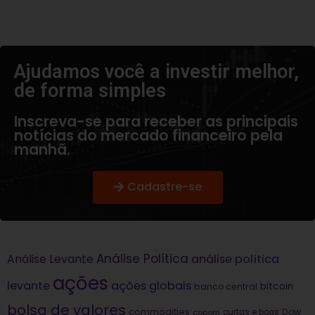
Ajudamos você a investir melhor,
de forma simples​
Inscreva-se para receber as principais
notícias do mercado financeiro pela
manhã.
Cadastre-se
Análise Política
análise política
Análise Levante
ações
levante
ações globais
bitcoin
banco central
bolsa de valores
commodities
Dow
copom
curtas e boas