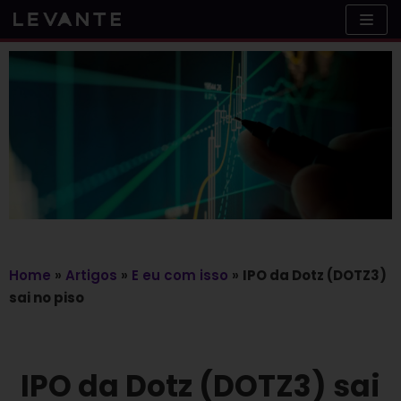
Skip
to
content
Home
»
Artigos
»
E eu com isso
»
IPO da Dotz (DOTZ3)
sai no piso
IPO da Dotz (DOTZ3) sai