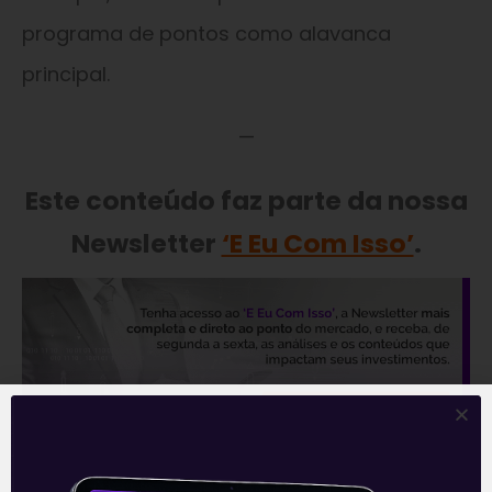
programa de pontos como alavanca
principal.
—
Este conteúdo faz parte da nossa
Newsletter
‘E Eu Com Isso’
.
—