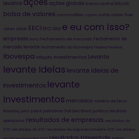
ações
levante
ações globais
bitcoin
banco central
bolsa de valores
commodities
Dow
copom
curtas e boas
e eu com isso?
EECI
dólar
EECI Site
Jones
empresas
Fechamento de
euro
Fechamento de mercado
mercado levante
fechamento do ibovespa
Federal Reserve
Ibovespa
Levante
investimentos
inflação
levante Ideias
levante ideias de
levante
investimentos
investimentos
mercados
minério de ferro
Nasdaq
petrobras
política
petr4
Petróleo Brent
petr3
resultado
resultados de empresas
operacional
resultados do
2T21
resultados do 3T21
resultados do segundo trimestre 2021
resultados
resultados trimestrais
do terceiro trimestre 2021
S&P500