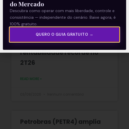
do Mercado
06/08/2026
Nenhum comentário
Descubra como operar com mais liberdade, controle e
consistência — independente do cenário. Baixe agora, é
100% gratuito.
Multiplan (MULT3) combina
QUERO O GUIA GRATUITO →
crescimento operacional e
rentabilidade recorde no
2T26
READ MORE »
03/08/2026
Nenhum comentário
Petrobras (PETR4) amplia