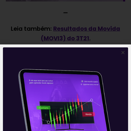
—
Leia também:
Resultados da Movida
(MOVI3) do 3T21
.
Acompanhe nossas Redes Sociais!
O conteúdo foi útil para você? Compartilhe!