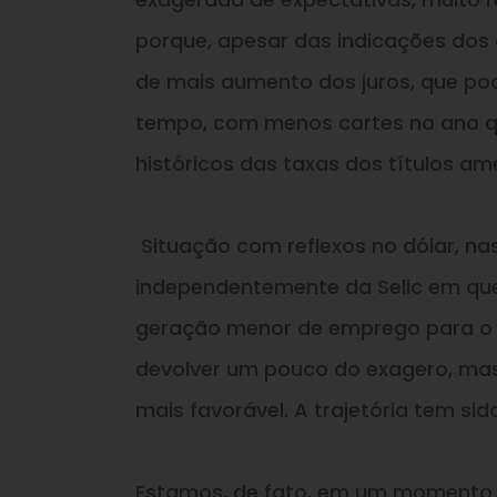
porque, apesar das indicações dos 
de mais aumento dos juros, que p
tempo, com menos cortes no ano que
históricos das taxas dos títulos am
Situação com reflexos no dólar, nas
independentemente da Selic em qu
geração menor de emprego para o 
devolver um pouco do exagero, ma
mais favorável. A trajetória tem si
Estamos, de fato, em um momento d