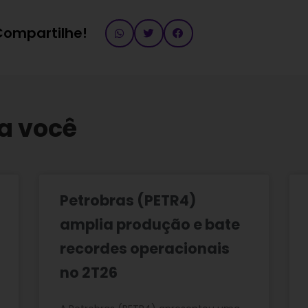
 Compartilhe!
a você
Petrobras (PETR4)
amplia produção e bate
recordes operacionais
no 2T26