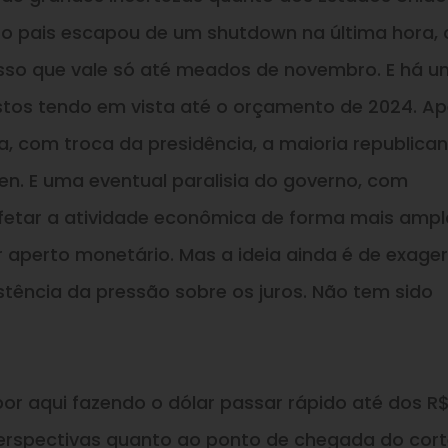
s o pais escapou de um shutdown na última hora,
sso que vale só até meados de novembro. E há 
tos tendo em vista até o orçamento de 2024. Ap
a, com troca da presidência, a maioria republica
den. E uma eventual paralisia do governo, com
etar a atividade econômica de forma mais ampl
perto monetário. Mas a ideia ainda é de exage
stência da pressão sobre os juros. Não tem sido
r aqui fazendo o dólar passar rápido até dos R$ 
erspectivas quanto ao ponto de chegada do cor