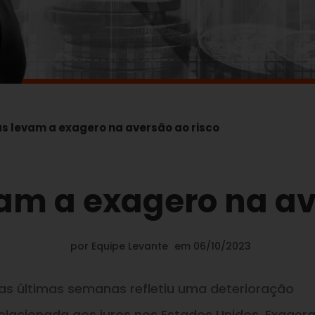
as levam a exagero na aversão ao risco
vam a exagero na av
por
Equipe Levante
em
06/10/2023
s últimas semanas refletiu uma deterioração
elacionada aos juros nos Estados Unidos. Exager