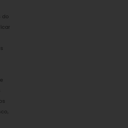
s do
icar
as
ue
s
os
sco,