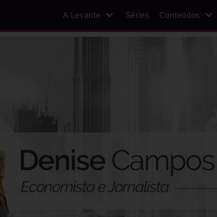
A Levante
Séries
Conteúdos