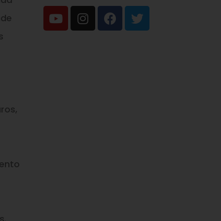
ade
s
ros,
ento
s.