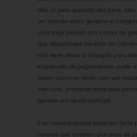
Não só pela questão dos juros. Ma
um acordo entre governo e Congre
cobrança pesada por cortes de gas
das dificuldades inéditas da Câmar
não deve aliviar a situação para Bi
suspensão de pagamentos, pode af
assim como se teme com um maior a
mercado, principalmente pela persi
apenas um ajuste pontual.
E as consequências bateram forte po
Fatores que acabam piorando as p