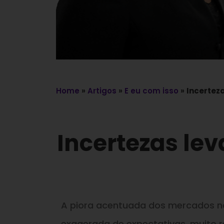
Home
»
Artigos
»
E eu com isso
»
Incertez
Incertezas le
A piora acentuada dos mercados na
exagerada de expectativas, muito r