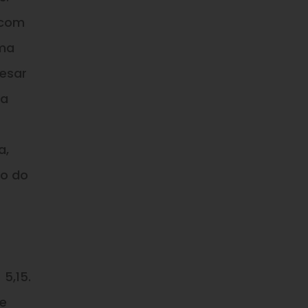
 com
uma
esar
na
a,
ro do
5,15.
te