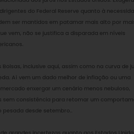
dirigentes do Federal Reserve quanto à necessid
odem ser mantidos em patamar mais alto por mai
 vem, não se justifica a disparada em níveis
ericanos.
 Bolsas, inclusive aqui, assim como na curva de ju
eda. Aí vem um dado melhor de inflação ou uma
mercado enxergar um cenário menos nebuloso,
s sem consistência para retomar um comportam
do pesada desde setembro..
e grandes incertezas quanto aos Estados Unido