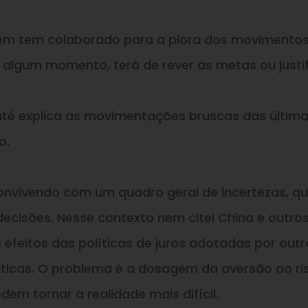
ém tem colaborado para a piora dos movimento
 algum momento, terá de rever as metas ou justif
té explica as movimentações bruscas das últim
o.
convivendo com um quadro geral de incertezas, q
ecisões. Nesse contexto nem citei China e outro
 efeitos das políticas de juros adotadas por outr
ticas. O problema é a dosagem da aversão ao ri
em tornar a realidade mais difícil.