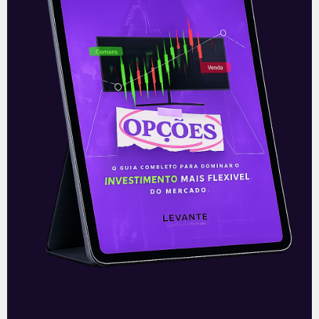
Ouvindo o que o Copom não
disse
A reunião do Comitê de Política Monetária
(Copom) encerrada na quarta-feira (5)
confirmou as expectativas quase
unânimes dos investidores e reduziu a taxa
Selic em
READ MORE »
06/08/2026
Nenhum comentário
Multiplan (MULT3) combina