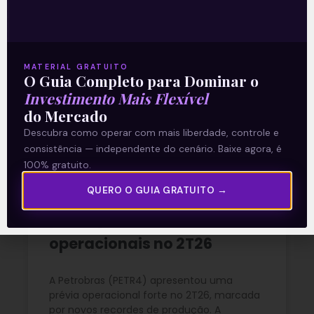
crescimento operacional e
rentabilidade recorde no
2T26
MATERIAL GRATUITO
O Guia Completo para Dominar o
READ MORE »
Investimento Mais Flexível
do Mercado
03/08/2026
Nenhum comentário
Descubra como operar com mais liberdade, controle e
consistência — independente do cenário. Baixe agora, é
100% gratuito.
QUERO O GUIA GRATUITO →
Petrobras (PETR4) amplia
produção e bate recordes
operacionais no 2T26
A Petrobras (PETR4) apresentou uma
prévia operacional forte no 2T26, marcada
por novos recordes de produção. A