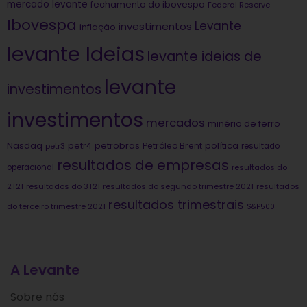
mercado levante
fechamento do ibovespa
Federal Reserve
Ibovespa
Levante
investimentos
inflação
levante Ideias
levante ideias de
levante
investimentos
investimentos
mercados
minério de ferro
Nasdaq
petrobras
política
petr4
Petróleo Brent
petr3
resultado
resultados de empresas
operacional
resultados do
2T21
resultados do 3T21
resultados do segundo trimestre 2021
resultados
resultados trimestrais
do terceiro trimestre 2021
S&P500
A Levante
Sobre nós