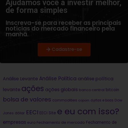
Ajudamos você a investir melhor,
de forma simples​
Inscreva-se para receber as principais
notícias do mercado financeiro pela
manhã.
Cadastre-se
Análise Política
análise política
Análise Levante
ações
levante
ações globais
bitcoin
banco central
bolsa de valores
commodities
Dow
copom
curtas e boas
e eu com isso?
EECI
dólar
EECI Site
Jones
empresas
Fechamento de
euro
Fechamento de mercado