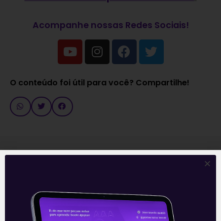
Acompanhe nossas Redes Sociais!
O conteúdo foi útil para você? Compartilhe!
Recomendado para
você