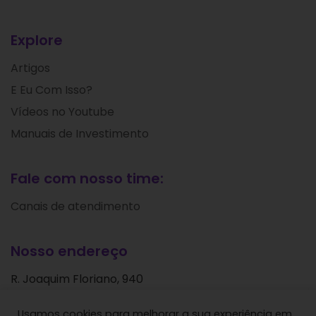
Explore
Artigos
E Eu Com Isso?
Vídeos no Youtube
Manuais de Investimento
Fale com nosso time:
Canais de atendimento
Nosso endereço
R. Joaquim Floriano, 940
Itaim Bibi
Usamos cookies para melhorar a sua experiência em
São Paulo - SP