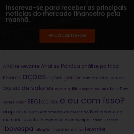
Inscreva-se para receber as principais
notícias do mercado financeiro pela
manhã.
Cadastre-se
Análise Política
análise política
Análise Levante
ações
levante
ações globais
bitcoin
banco central
bolsa de valores
commodities
Dow
copom
curtas e boas
e eu com isso?
EECI
dólar
EECI Site
Jones
empresas
Fechamento de
euro
Fechamento de mercado
mercado levante
fechamento do ibovespa
Federal Reserve
Ibovespa
Levante
investimentos
inflação