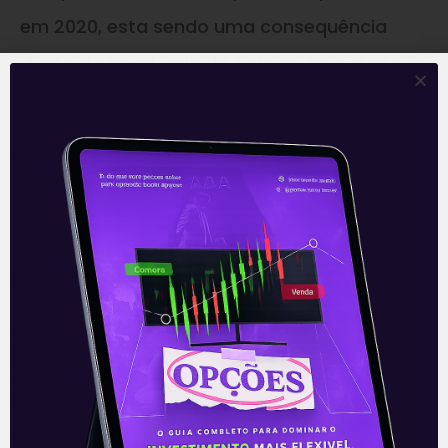
em 2020, esta sendo uma consequência
direta da pandemia do coronavírus, dada às
medidas de suspensão do corte de energia
impostas pela Agência Nacional de Energia
Elétrica – ANEEL durante períodos mais
agudos.
Mantemos uma visão construtiva para o
setor elétrico. Em uma conjuntura de
incertezas econômicas, o setor se beneficia
por ser mais defensivo, oferecendo maior
previsibilidade de resultados. Os juros baixos