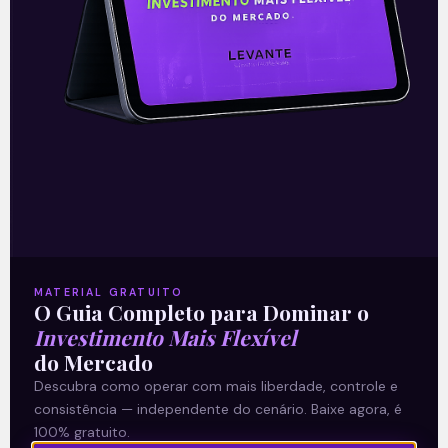
também valorizam os dividendos elevados
tradicionalmente distribuídos pelas
empresas do setor, em especial as
transmissoras. Apesar de ameaças
populistas feitas pelo presidente, o marco
regulatório do setor tem avançado nos
últimos anos, beneficiando todas as
empresas e consumidores.
MATERIAL GRATUITO
O Guia Completo para Dominar o
—
Investimento Mais Flexível
do Mercado
Este conteúdo faz parte da nossa
Descubra como operar com mais liberdade, controle e
consistência — independente do cenário. Baixe agora, é
Newsletter
‘E Eu Com Isso’
.
100% gratuito.