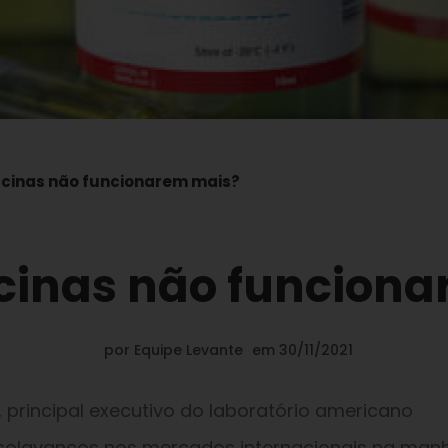
vacinas não funcionarem mais?
acinas não funcion
por
Equipe Levante
em
30/11/2021
 principal executivo do laboratório americano
solavancos nos mercados internacionais na man