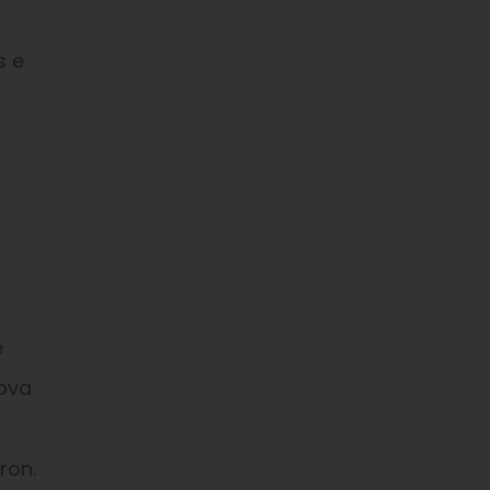
s e
e
ova
ron.