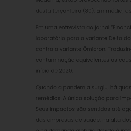
desta terça-feira (30). Em média, os
Em uma entrevista ao jornal “Financ
laboratório para a variante Delta d
contra a variante Ômicron. Traduzi
contaminação equivalentes às caus
início de 2020.
Quando a pandemia surgiu, há quase
remédios. A única solução para imp
Seus impactos são sentidos até ago
das empresas de saúde, na alta dos
e na demanda globais devido à inte