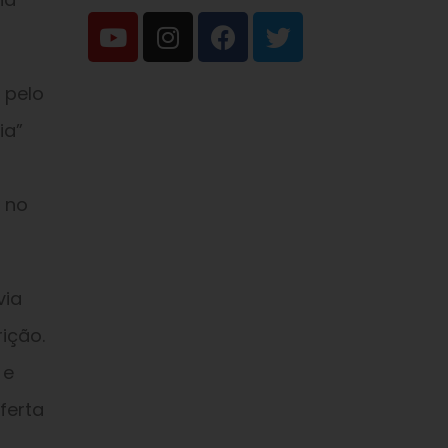
 pelo
ia”
 no
via
ição.
 e
ferta