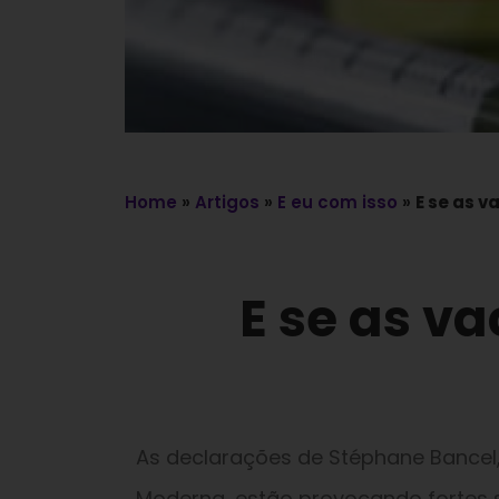
Home
»
Artigos
»
E eu com isso
»
E se as 
E se as v
As declarações de Stéphane Bancel,
Moderna, estão provocando fortes 