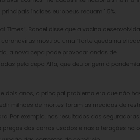
 principais índices europeus recuam 1,5%.
ial Times”, Bancel disse que a vacina desenvolvida
o coronavírus mostrou uma “forte queda na eficác
ndo, a nova cepa pode provocar ondas de
adas pela cepa Alfa, que deu origem à pandemia
 dois anos, o principal problema era que não ha
edir milhões de mortes foram as medidas de restr
ra. Por exemplo, nos resultados das seguradoras
 preços dos carros usados e nas alterações na o
rrupção das correntes de comércio.