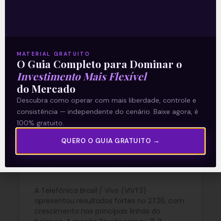
prévia operacional forte no 2T26, marcada
por novos recordes de produção. A
produção própria de petróleo, líquidos de
gás natural
MATERIAL GRATUITO
READ MORE »
O Guia Completo para Dominar o
Investimento Mais Flexível
29/07/2026
Nenhum comentário
do Mercado
Descubra como operar com mais liberdade, controle e
consistência — independente do cenário. Baixe agora, é
100% gratuito.
Vivo (VIVT3) acelera
QUERO O GUIA GRATUITO →
resultados e amplia
rentabilidade no 2T26
A Telefônica Brasil / Vivo (VIVT3)
apresentou resultados fortes no 2T26, com
crescimento nas principais linhas do