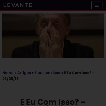
Skip
to
content
Home
»
Artigos
»
E eu com isso
»
E Eu Com Isso? –
23/08/18
E Eu Com Isso? –