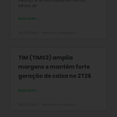
balanço. A receita líquida somou 15,8
bilhões de
READ MORE »
29/07/2026
Nenhum comentário
TIM (TIMS3) amplia
margens e mantém forte
geração de caixa no 2T26
READ MORE »
28/07/2026
Nenhum comentário