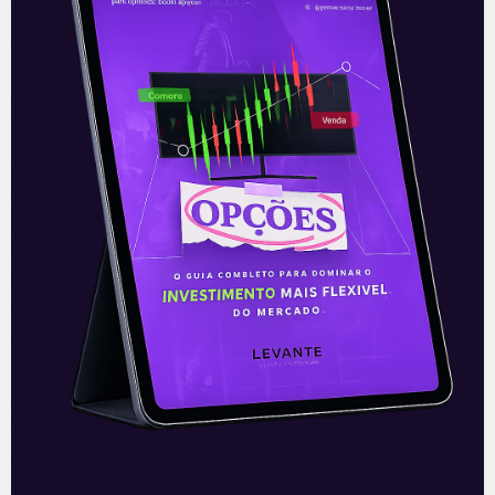
crescimento operacional e
rentabilidade recorde no
2T26
READ MORE »
03/08/2026
Nenhum comentário
Petrobras (PETR4) amplia
produção e bate recordes
operacionais no 2T26
A Petrobras (PETR4) apresentou uma