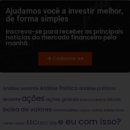
Ajudamos você a investir melhor,
de forma simples​
Inscreva-se para receber as principais
notícias do mercado financeiro pela
manhã.
Cadastre-se
Análise Política
análise política
Análise Levante
ações
levante
ações globais
bitcoin
banco central
bolsa de valores
commodities
Dow
copom
curtas e boas
e eu com isso?
EECI
dólar
EECI Site
Jones