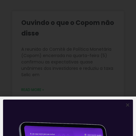
Ouvindo o que o Copom não
disse
A reunião do Comitê de Política Monetária
(Copom) encerrada na quarta-feira (5)
confirmou as expectativas quase
unânimes dos investidores e reduziu a taxa
Selic em
READ MORE »
06/08/2026
Nenhum comentário
Multiplan (MULT3) combina