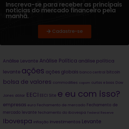
Inscreva-se para receber as principais
notícias do mercado financeiro pela
manhã.
Cadastre-se
Análise Política
análise política
Análise Levante
ações
levante
ações globais
bitcoin
banco central
bolsa de valores
commodities
Dow
copom
curtas e boas
e eu com isso?
EECI
dólar
EECI Site
Jones
empresas
Fechamento de
euro
Fechamento de mercado
mercado levante
fechamento do ibovespa
Federal Reserve
Ibovespa
Levante
investimentos
inflação