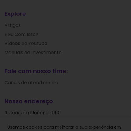
Explore
Artigos
E Eu Com Isso?
Vídeos no Youtube
Manuais de Investimento
Fale com nosso time:
Canais de atendimento
Nosso endereço
R. Joaquim Floriano, 940
Itaim Bibi
Usamos cookies para melhorar a sua experiência em
São Paulo - SP