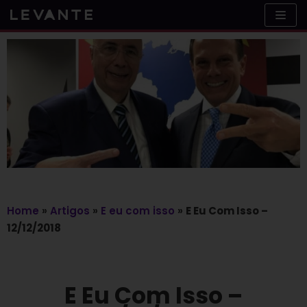
Skip
to
content
Home
»
Artigos
»
E eu com isso
»
E Eu Com Isso –
12/12/2018
E Eu Com Isso –