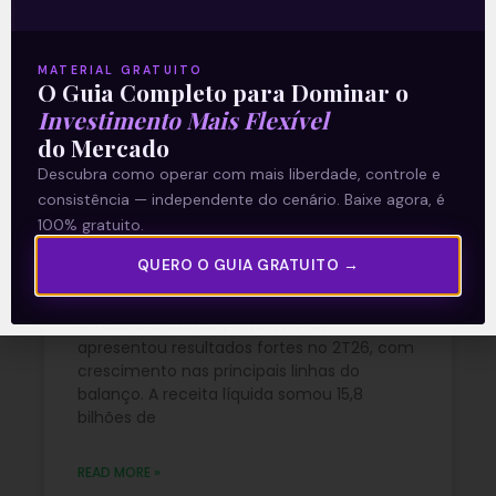
READ MORE »
MATERIAL GRATUITO
29/07/2026
Nenhum comentário
O Guia Completo para Dominar o
Investimento Mais Flexível
do Mercado
Descubra como operar com mais liberdade, controle e
Vivo (VIVT3) acelera
consistência — independente do cenário. Baixe agora, é
resultados e amplia
100% gratuito.
rentabilidade no 2T26
QUERO O GUIA GRATUITO →
A Telefônica Brasil / Vivo (VIVT3)
apresentou resultados fortes no 2T26, com
crescimento nas principais linhas do
balanço. A receita líquida somou 15,8
bilhões de
READ MORE »