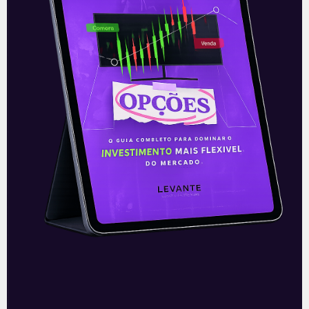
2T26
READ MORE »
03/08/2026
Nenhum comentário
Petrobras (PETR4) amplia
produção e bate recordes
operacionais no 2T26
A Petrobras (PETR4) apresentou uma
prévia operacional forte no 2T26, marcada
por novos recordes de produção. A
produção própria de petróleo, líquidos de
gás natural