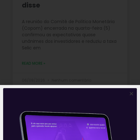
disse
A reunião do Comitê de Política Monetária
(Copom) encerrada na quarta-feira (5)
confirmou as expectativas quase
unânimes dos investidores e reduziu a taxa
Selic em
READ MORE »
06/08/2026
Nenhum comentário
Multiplan (MULT3) combina
crescimento operacional e
rentabilidade recorde no