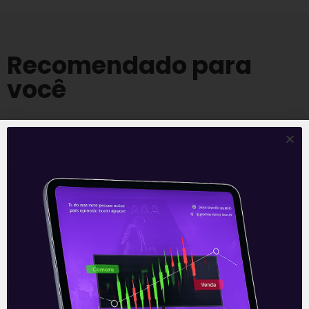
Recomendado para
você
Ouvindo o que o Copom não
disse
A reunião do Comitê de Política Monetária
(Copom) encerrada na quarta-feira (5)
confirmou as expectativas quase
unânimes dos investidores e reduziu a taxa
Selic em