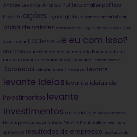
Análise Política
análise política
Análise Levante
ações
levante
ações globais
bitcoin
banco central
bolsa de valores
commodities
Dow
copom
curtas e boas
e eu com isso?
EECI
dólar
EECI Site
Jones
empresas
Fechamento de
euro
Fechamento de mercado
mercado levante
fechamento do ibovespa
Federal Reserve
Ibovespa
Levante
investimentos
inflação
levante Ideias
levante ideias de
levante
investimentos
investimentos
mercados
minério de ferro
Nasdaq
petrobras
política
petr4
Petróleo Brent
petr3
resultado
resultados de empresas
operacional
resultados do