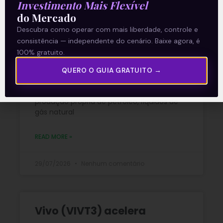
Investimento Mais Flexível
Petrobras (PETR4) amplia
do Mercado
produção e bate recordes
Descubra como operar com mais liberdade, controle e
consistência — independente do cenário. Baixe agora, é
operacionais no 2T26
100% gratuito.
A Petrobras (PETR4) apresentou uma
QUERO O GUIA GRATUITO →
prévia operacional forte no 2T26, marcada
por novos recordes de produção. A
produção própria de petróleo, líquidos de
gás natural
READ MORE »
29/07/2026
Nenhum comentário
Vivo (VIVT3) acelera