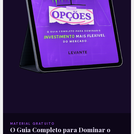
READ MORE »
06/08/2026
Nenhum comentário
Multiplan (MULT3) combina
crescimento operacional e
rentabilidade recorde no
2T26
READ MORE »
03/08/2026
Nenhum comentário
MATERIAL GRATUITO
O Guia Completo para Dominar o