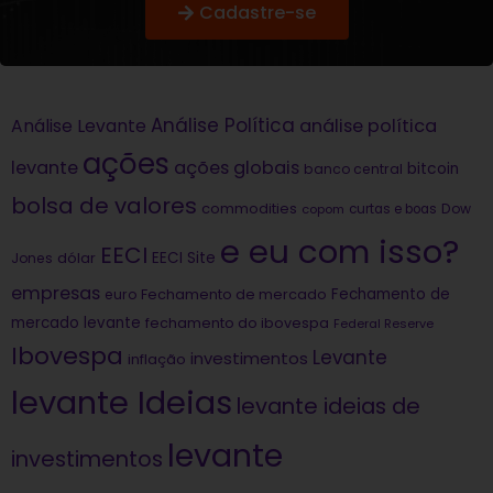
Cadastre-se
Análise Política
análise política
Análise Levante
ações
levante
ações globais
bitcoin
banco central
bolsa de valores
commodities
Dow
copom
curtas e boas
e eu com isso?
EECI
dólar
EECI Site
Jones
empresas
Fechamento de
euro
Fechamento de mercado
mercado levante
fechamento do ibovespa
Federal Reserve
Ibovespa
Levante
investimentos
inflação
levante Ideias
levante ideias de
levante
investimentos