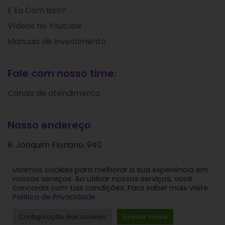
E Eu Com Isso?
Vídeos no Youtube
Manuais de Investimento
Fale com nosso time:
Canais de atendimento
Nosso endereço
R. Joaquim Floriano, 940
Itaim Bibi
Usamos cookies para melhorar a sua experiência em
São Paulo - SP
nossos serviços. Ao utilizar nossos serviços, você
CEP: 04534-004
concorda com tais condições. Para saber mais visite
Política de Privacidade
Levante Ideias de Investimentos © 2024. Todos os
Configuração dos cookies
Aceitar todos