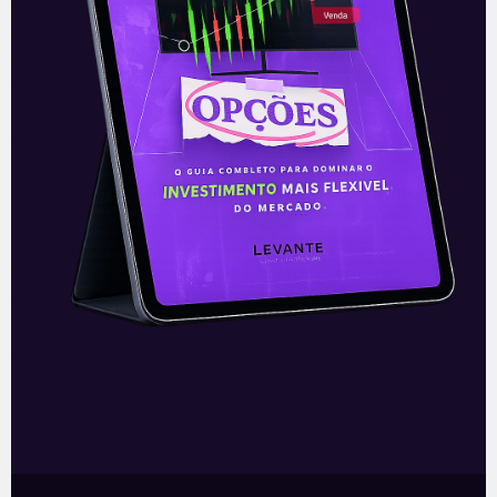
do trauma imposto pela pandemia nos
vários aspectos.
—
Leia a última coluna da Denise Campos
de Toledo:
Conflito na Ucrânia amplia
incertezas globais e para o Brasil
.
Acompanhe nossas Redes Sociais!