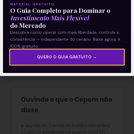
O conteúdo foi útil para você? Compartilhe!
MATERIAL GRATUITO
O Guia Completo para Dominar o
Investimento Mais Flexível
do Mercado
Descubra como operar com mais liberdade, controle e
consistência — independente do cenário. Baixe agora, é
100% gratuito.
Recomendado para
QUERO O GUIA GRATUITO →
você
Ouvindo o que o Copom não
disse
A reunião do Comitê de Política Monetária
(Copom) encerrada na quarta-feira (5)