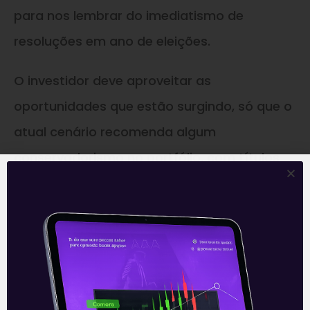
para nos lembrar do imediatismo de
resoluções em ano de eleições.
O investidor deve aproveitar as
oportunidades que estão surgindo, só que o
atual cenário recomenda algum
conservadorismo no portfólio, com títulos
pós fixados e os atrelados à inflação. E
vamos torcer para que algum bom senso
prevaleça neste que é um dos momentos
mais complicados que o mundo enfrenta
em décadas, sem ter sequer se recuperado